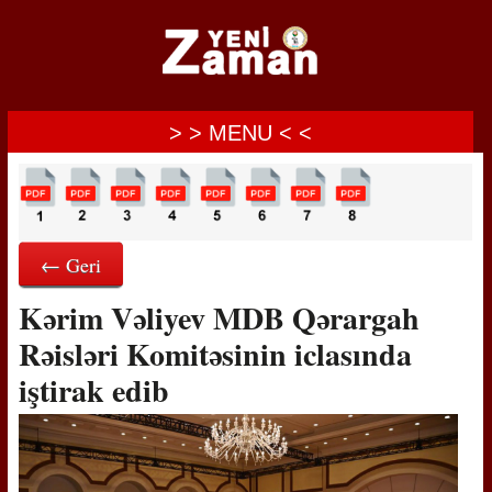
> > MENU < <
← Geri
Kərim Vəliyev MDB Qərargah
Rəisləri Komitəsinin iclasında
iştirak edib