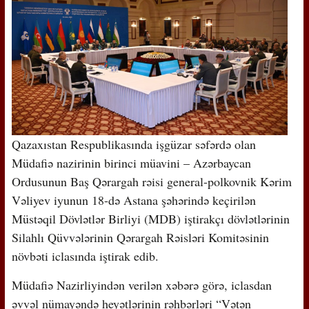
Qazaxıstan Respublikasında işgüzar səfərdə olan
Müdafiə nazirinin birinci müavini – Azərbaycan
Ordusunun Baş Qərargah rəisi general-polkovnik Kərim
Vəliyev iyunun 18-də Astana şəhərində keçirilən
Müstəqil Dövlətlər Birliyi (MDB) iştirakçı dövlətlərinin
Silahlı Qüvvələrinin Qərargah Rəisləri Komitəsinin
növbəti iclasında iştirak edib.
Müdafiə Nazirliyindən verilən xəbərə görə, iclasdan
əvvəl nümayəndə heyətlərinin rəhbərləri “Vətən