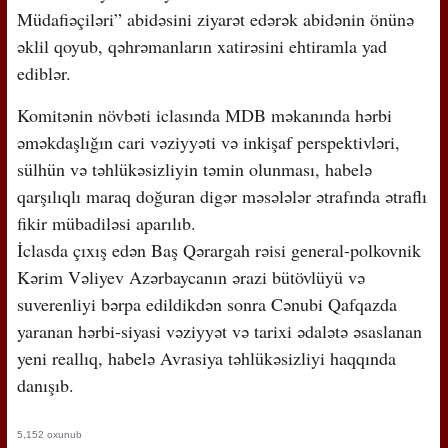
Müdafiəçiləri” abidəsini ziyarət edərək abidənin önünə
əklil qoyub, qəhrəmanların xatirəsini ehtiramla yad
ediblər.
Komitənin növbəti iclasında MDB məkanında hərbi
əməkdaşlığın cari vəziyyəti və inkişaf perspektivləri,
sülhün və təhlükəsizliyin təmin olunması, habelə
qarşılıqlı maraq doğuran digər məsələlər ətrafında ətraflı
fikir mübadiləsi aparılıb.
İclasda çıxış edən Baş Qərargah rəisi general-polkovnik
Kərim Vəliyev Azərbaycanın ərazi bütövlüyü və
suverenliyi bərpa edildikdən sonra Cənubi Qafqazda
yaranan hərbi-siyasi vəziyyət və tarixi ədalətə əsaslanan
yeni reallıq, habelə Avrasiya təhlükəsizliyi haqqında
danışıb.
5,152 oxunub