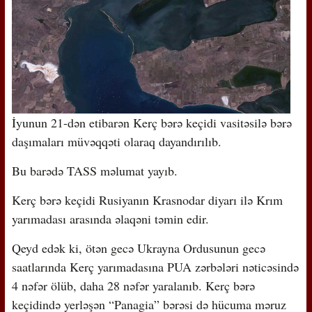
İyunun 21-dən etibarən Kerç bərə keçidi vasitəsilə bərə
daşımaları müvəqqəti olaraq dayandırılıb.
Bu barədə TASS məlumat yayıb.
Kerç bərə keçidi Rusiyanın Krasnodar diyarı ilə Krım
yarımadası arasında əlaqəni təmin edir.
Qeyd edək ki, ötən gecə Ukrayna Ordusunun gecə
saatlarında Kerç yarımadasına PUA zərbələri nəticəsində
4 nəfər ölüb, daha 28 nəfər yaralanıb. Kerç bərə
keçidində yerləşən “Panagia” bərəsi də hücuma məruz