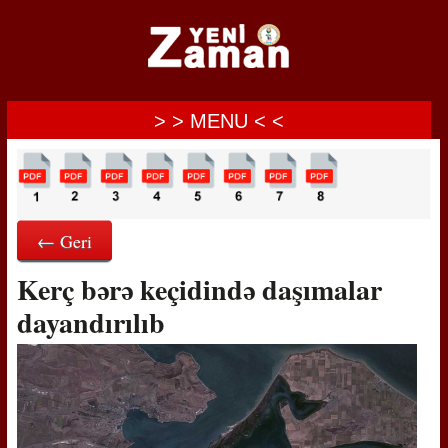
> > MENU < <
← Geri
Kerç bərə keçidində daşımalar
dayandırılıb