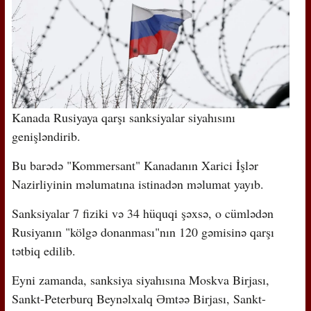
Kanada Rusiyaya qarşı sanksiyalar siyahısını
genişləndirib.
Bu barədə "Kommersant" Kanadanın Xarici İşlər
Nazirliyinin məlumatına istinadən məlumat yayıb.
Sanksiyalar 7 fiziki və 34 hüquqi şəxsə, o cümlədən
Rusiyanın "kölgə donanması"nın 120 gəmisinə qarşı
tətbiq edilib.
Eyni zamanda, sanksiya siyahısına Moskva Birjası,
Sankt-Peterburq Beynəlxalq Əmtəə Birjası, Sankt-