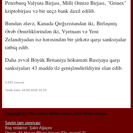
Peterburq Valyuta Birjası, Milli Əmtəə Birjası, "Grinex"
kriptobirjası və bir neçə bank daxil edilib.
Bundan əlavə, Kanada Qırğızıstandan iki, Birləşmiş
Ərəb Əmirliklərindən iki, Vyetnam və Yeni
Zelandiyadan isə hərəsindən bir şirkətə qarşı sanksiyalar
tətbiq edib.
Daha əvvəl Böyük Britaniya hökuməti Rusiyaya qarşı
sanksiyaları 43 maddə ilə genişləndirildiyini elan edib.
5,635 oxunub
Tərtib edən 16-06-2026 16:53
Copyright (c) Yeni Zaman Mobil versiya 2024 Mobil versiya
Saytin tam versiyasi
Baş redaktor: Şakir Ağayev
Ünvan: Ak.Həsən Əliyev küçəsi 92a, mənzil 31.