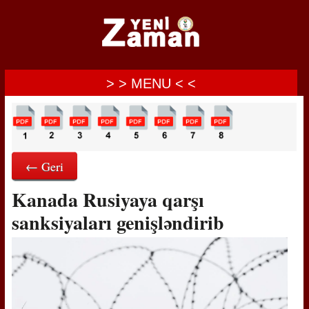
> > MENU < <
← Geri
Kanada Rusiyaya qarşı
sanksiyaları genişləndirib