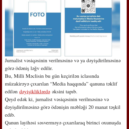
Jurnalist vəsiqəsinin verilməsinə və ya dəyişdirilməsinə
görə ödəniş ləğv edilir.
Bu, Milli Məclisin bu gün keçirilən iclasında
müzakirəyə çıxarılan “Media haqqında” qanuna təklif
edilən
dəyişikliklərdə
əksini tapıb.
Qeyd edək ki, jurnalist vəsiqəsinin verilməsinə və
dəyişdirilməsinə görə ödənişin məbləği 20 manat təşkil
edib.
Qanun layihəsi səsverməyə çıxarılaraq birinci oxunuşda