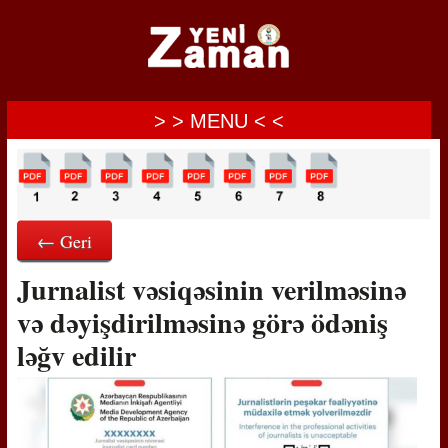
> > MENU < <
← Geri
Jurnalist vəsiqəsinin verilməsinə
və dəyişdirilməsinə görə ödəniş
ləğv edilir