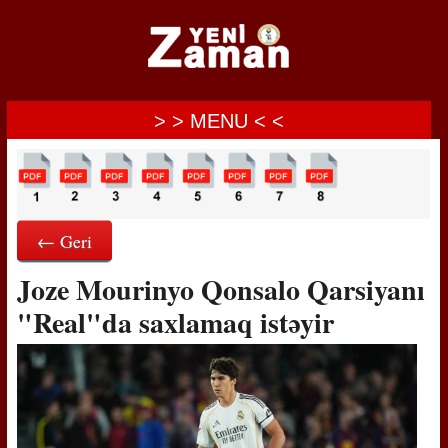
> > MENU < <
← Geri
Joze Mourinyo Qonsalo Qarsiyanı
"Real"da saxlamaq istəyir