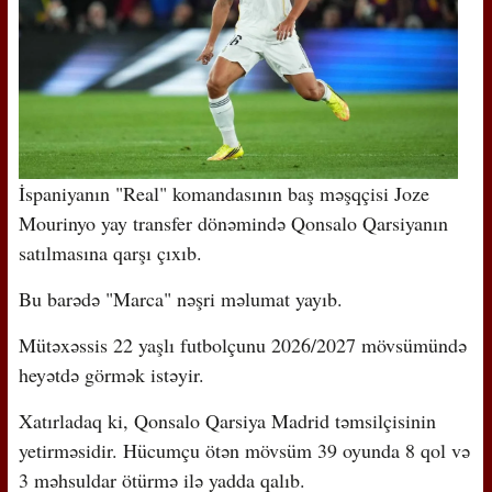
İspaniyanın "Real" komandasının baş məşqçisi Joze
Mourinyo yay transfer dönəmində Qonsalo Qarsiyanın
satılmasına qarşı çıxıb.
Bu barədə "Marca" nəşri məlumat yayıb.
Mütəxəssis 22 yaşlı futbolçunu 2026/2027 mövsümündə
heyətdə görmək istəyir.
Xatırladaq ki, Qonsalo Qarsiya Madrid təmsilçisinin
yetirməsidir. Hücumçu ötən mövsüm 39 oyunda 8 qol və
3 məhsuldar ötürmə ilə yadda qalıb.