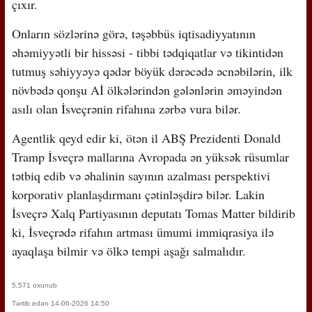
çıxır.
Onların sözlərinə görə, təşəbbüs iqtisadiyyatının
əhəmiyyətli bir hissəsi - tibbi tədqiqatlar və tikintidən
tutmuş səhiyyəyə qədər böyük dərəcədə əcnəbilərin, ilk
növbədə qonşu Aİ ölkələrindən gələnlərin əməyindən
asılı olan İsveçrənin rifahına zərbə vura bilər.
Agentlik qeyd edir ki, ötən il ABŞ Prezidenti Donald
Tramp İsveçrə mallarına Avropada ən yüksək rüsumlar
tətbiq edib və əhalinin sayının azalması perspektivi
korporativ planlaşdırmanı çətinləşdirə bilər. Lakin
İsveçrə Xalq Partiyasının deputatı Tomas Matter bildirib
ki, İsveçrədə rifahın artması ümumi immiqrasiya ilə
ayaqlaşa bilmir və ölkə tempi aşağı salmalıdır.
5,571 oxunub
Tərtib edən 14-06-2026 14:50