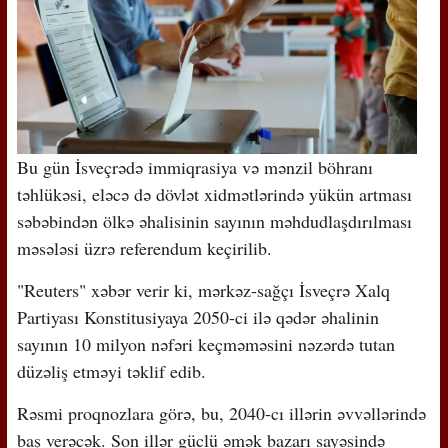
Bu gün İsveçrədə immiqrasiya və mənzil böhranı
təhlükəsi, eləcə də dövlət xidmətlərində yükün artması
səbəbindən ölkə əhalisinin sayının məhdudlaşdırılması
məsələsi üzrə referendum keçirilib.
"Reuters" xəbər verir ki, mərkəz-sağçı İsveçrə Xalq
Partiyası Konstitusiyaya 2050-ci ilə qədər əhalinin
sayının 10 milyon nəfəri keçməməsini nəzərdə tutan
düzəliş etməyi təklif edib.
Rəsmi proqnozlara görə, bu, 2040-cı illərin əvvəllərində
baş verəcək. Son illər güclü əmək bazarı sayəsində