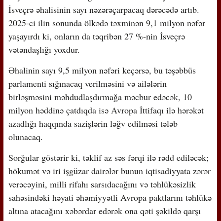
İsveçrə əhalisinin sayı nəzərəçarpacaq dərəcədə artıb.
2025-ci ilin sonunda ölkədə təxminən 9,1 milyon nəfər
yaşayırdı ki, onların da təqribən 27 %-nin İsveçrə
vətəndaşlığı yoxdur.
Əhalinin sayı 9,5 milyon nəfəri keçərsə, bu təşəbbüs
parlamenti sığınacaq verilməsini və ailələrin
birləşməsini məhdudlaşdırmağa məcbur edəcək, 10
milyon həddinə çatdıqda isə Avropa İttifaqı ilə hərəkət
azadlığı haqqında sazişlərin ləğv edilməsi tələb
olunacaq.
Sorğular göstərir ki, təklif az səs fərqi ilə rədd ediləcək;
hökumət və iri işgüzar dairələr bunun iqtisadiyyata zərər
verəcəyini, milli rifahı sarsıdacağını və təhlükəsizlik
sahəsindəki həyati əhəmiyyətli Avropa paktlarını təhlükə
altına atacağını xəbərdar edərək ona qəti şəkildə qarşı