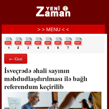
> > MENU < <
← Geri
İsveçrədə əhali sayının
məhdudlaşdırılması ilə bağlı
referendum keçirilib