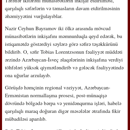
Tərəflər ikitərəfli münasibətlərin inkişaf etdirilməsi,
qarşılıqlı səfərlərin və təmasların davam etdirilməsinin
əhəmiyyətini vurğulayıblar.
Nazir Ceyhun Bayramov iki ölkə arasında mövcud
münasibətlərin inkişafını məmnunluqla qeyd edərək, bu
istiqamətdə göstərdiyi səylərə görə səfirə təşəkkürünü
bildirib. O, səfir Tobias Lorentzsonun fəaliyyət müddəti
ərzində Azərbaycan-İsveç əlaqələrinin inkişafına verdiyi
töhfələri yüksək qiymətləndirib və gələcək fəaliyyətində
ona uğurlar arzulayıb.
Görüşdə həmçinin regional vəziyyət, Azərbaycan-
Ermənistan normallaşma prosesi, post-münaqişə
dövründə bölgədə bərpa və yenidənqurma işləri, habelə
qarşılıqlı maraq doğuran digər məsələlər ətrafında fikir
mübadiləsi aparılıb.