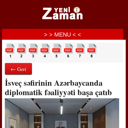
> > MENU < <
← Geri
İsveç səfirinin Azərbaycanda
diplomatik fəaliyyəti başa çatıb