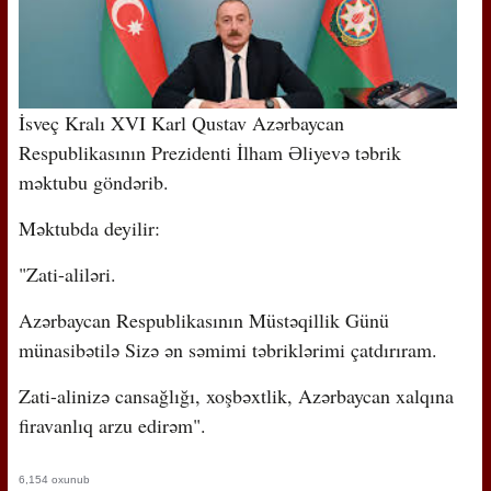
İsveç Kralı XVI Karl Qustav Azərbaycan
Respublikasının Prezidenti İlham Əliyevə təbrik
məktubu göndərib.
Məktubda deyilir:
"Zati-aliləri.
Azərbaycan Respublikasının Müstəqillik Günü
münasibətilə Sizə ən səmimi təbriklərimi çatdırıram.
Zati-alinizə cansağlığı, xoşbəxtlik, Azərbaycan xalqına
firavanlıq arzu edirəm".
6,154 oxunub