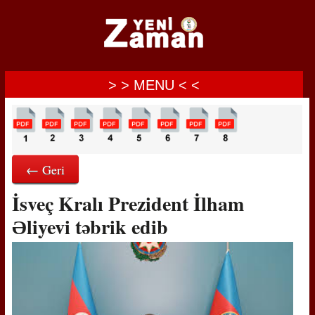
> > MENU < <
← Geri
İsveç Kralı Prezident İlham
Əliyevi təbrik edib