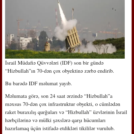
İsrail Müdafiə Qüvvələri (IDF) son bir gündə
“Hizbullah”ın 70-dən çox obyektinə zərbə endirib.
Bu barədə IDF məlumat yayıb.
Məlumata görə, son 24 saat ərzində “Hizbullah”a
məxsus 70-dən çox infrastruktur obyekti, o cümlədən
raket buraxılış qurğuları və “Hizbullah” üzvlərinin İsrail
hərbçilərinə və mülki şəxslərə qarşı hücumları
hazırlamaq üçün istifadə etdikləri tikililər vurulub.