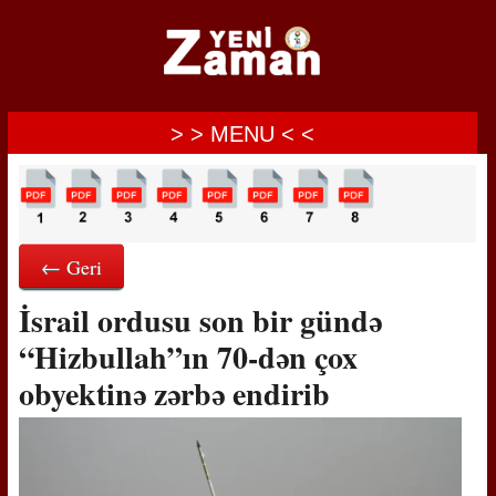
> > MENU < <
← Geri
İsrail ordusu son bir gündə
“Hizbullah”ın 70-dən çox
obyektinə zərbə endirib