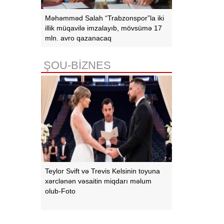
Məhəmməd Salah “Trabzonspor”la iki
illik müqavilə imzalayıb, mövsümə 17
mln. avro qazanacaq
ŞOU-BİZNES
Teylor Svift və Trevis Kelsinin toyuna
xərclənən vəsaitin miqdarı məlum
olub-Foto