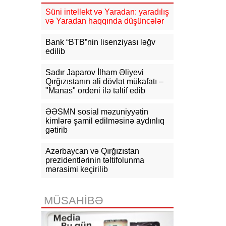
Süni intellekt və Yaradan: yaradılış
16:31
Bu il dövlət büdcəsinə 11,5
və Yaradan haqqında düşüncələr
mlrd. manata yaxın vergi daxil olub
Bank “BTB”nin lisenziyası ləğv
16:04
Tramp zəng etdi - Pentaqonda
edilib
təcili iclas təyin olundu
Sadır Japarov İlham Əliyevi
15:53
Ceyhun Bayramov: Rusiya və
Qırğızıstanın ali dövlət mükafatı –
Ukrayna arasındakı hərbi
"Manas" ordeni ilə təltif edib
əməliyyatlar ən qısa zamanda
dayandırılmalıdır
ƏƏSMN sosial məzuniyyətin
kimlərə şamil edilməsinə aydınlıq
15:41
İranda “Mossad”la əlaqəli 20-
gətirib
dən çox şəxsin saxlanıldığı bildirilir
15:26
Azərbaycan və Qırğızıstan
Kiyevdə Azərbaycan və
Ukrayna xarici işlər nazirlərinin
prezidentlərinin təltifolunma
görüşü olub
mərasimi keçirilib
15:14
Ceyhun Bayramov Ukraynada
Azərbaycan Xalq Cümhuriyyətinin
MÜSAHİBƏ
diplomatik irsinə aid arxiv sənədləri
ilə tanış olub