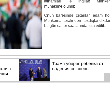
ittihamları ilə İnqilab Məhkə
mühakimə olunub.
Onun barəsində çıxarılan edam hö
Məhkəmə tərəfindən təsdiqləndikdə
bu gün səhər saatlarında icra edilib.
.