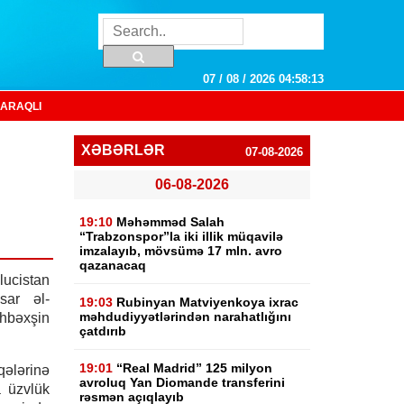
07 / 08 / 2026 04:58:14
ARAQLI
XƏBƏRLƏR
07-08-2026
06-08-2026
19:10
Məhəmməd Salah
“Trabzonspor”la iki illik müqavilə
imzalayıb, mövsümə 17 mln. avro
qazanacaq
ucistan
sar əl-
19:03
Rubinyan Matviyenkoya ixrac
məhdudiyyətlərindən narahatlığını
ahbəxşin
çatdırıb
19:01
“Real Madrid” 125 milyon
qələrinə
avroluq Yan Diomande transferini
a üzvlük
rəsmən açıqlayıb