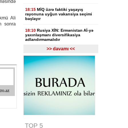
məsində
18:15
MİQ üzrə faktiki yaşayış
rayonuna uyğun vakansiya seçimi
kmü Ali
başlayır
n sonra
18:10
Rusiya XİN: Ermənistan Aİ-yə
yaxınlaşmanı diversifikasiya
adlandırmamalıdır
>> davamı <<
18:03
Rasim İldırımzadə, Zaur
Mirzəzadə və Qoşqar Məmmədovun
apellyasiya şikayəti üzrə məhkəmə
başlayıb
17:12
Gürcüstan Gəlirlər Xidməti
azərbaycanlı sürücülərin gömrükdə
saxlanılması məsələsini araşdırır
17:06
"Europol" miqrantların qeyri-
qanuni daşınmasında şübhəli
bilinən suriyalıları saxlayıb
17:01
Zərdabda maşın dirəyə
çırpılıb, ölən və xəsarət alanlar var -
TOP 5
FOTO