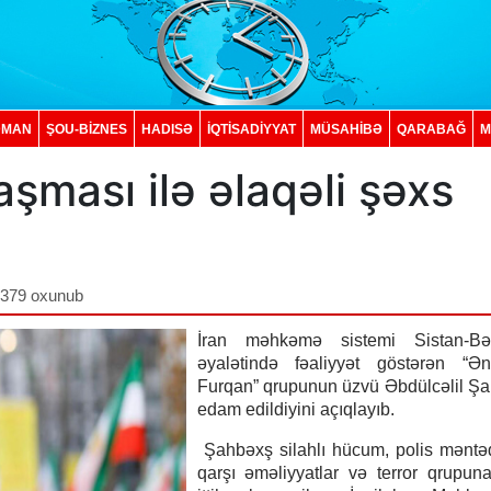
DMAN
ŞOU-BİZNES
HADISƏ
İQTISADIYYAT
MÜSAHİBƏ
QARABAĞ
M
şması ilə əlaqəli şəxs
,379 oxunub
İran məhkəmə sistemi Sistan-Bəl
əyalətində fəaliyyət göstərən “Ən
Furqan” qrupunun üzvü Əbdülcəlil Ş
edam edildiyini açıqlayıb.
Şahbəxş silahlı hücum, polis məntə
qarşı əməliyyatlar və terror qrupun