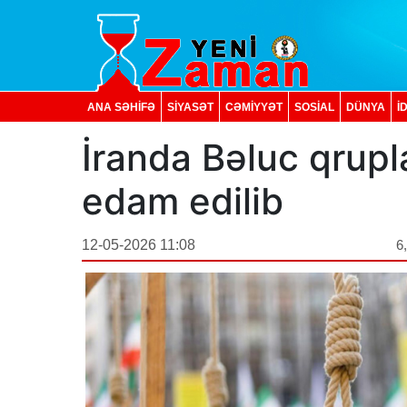
ANA SƏHİFƏ
SİYASƏT
CƏMİYYƏT
SOSIAL
DÜNYA
İ
İranda Bəluc qrupla
edam edilib
12-05-2026 11:08
6