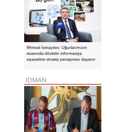
Əhməd İsmayılov: Uğurlarımızın
əsasında dövlətin informasiya
siyasətinə strateji yanaşması dayanır
İDMAN