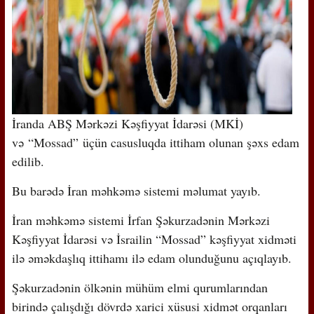
İranda ABŞ Mərkəzi Kəşfiyyat İdarəsi (MKİ)
və “Mossad” üçün casusluqda ittiham olunan şəxs edam
edilib.
Bu barədə İran məhkəmə sistemi məlumat yayıb.
İran məhkəmə sistemi İrfan Şəkurzadənin Mərkəzi
Kəşfiyyat İdarəsi və İsrailin “Mossad” kəşfiyyat xidməti
ilə əməkdaşlıq ittihamı ilə edam olunduğunu açıqlayıb.
Şəkurzadənin ölkənin mühüm elmi qurumlarından
birində çalışdığı dövrdə xarici xüsusi xidmət orqanları