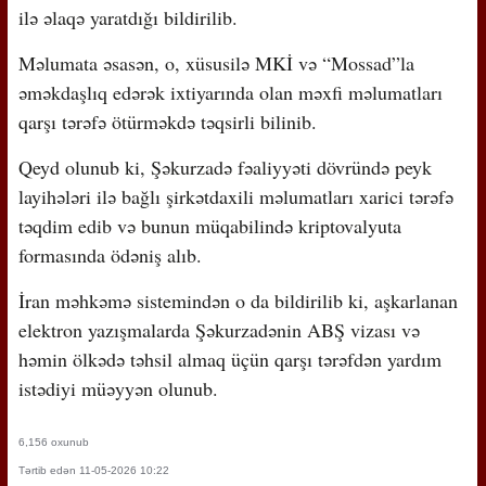
ilə əlaqə yaratdığı bildirilib.
Məlumata əsasən, o, xüsusilə MKİ və “Mossad”la
əməkdaşlıq edərək ixtiyarında olan məxfi məlumatları
qarşı tərəfə ötürməkdə təqsirli bilinib.
Qeyd olunub ki, Şəkurzadə fəaliyyəti dövründə peyk
layihələri ilə bağlı şirkətdaxili məlumatları xarici tərəfə
təqdim edib və bunun müqabilində kriptovalyuta
formasında ödəniş alıb.
İran məhkəmə sistemindən o da bildirilib ki, aşkarlanan
elektron yazışmalarda Şəkurzadənin ABŞ vizası və
həmin ölkədə təhsil almaq üçün qarşı tərəfdən yardım
istədiyi müəyyən olunub.
6,156 oxunub
Tərtib edən 11-05-2026 10:22