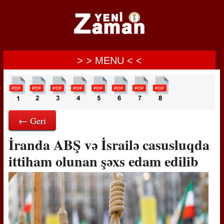
> > MENU < <
← Geri
İranda ABŞ və İsrailə casusluqda
ittiham olunan şəxs edam edilib