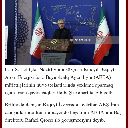
İran Xarici İşlər Nazirliyinin sözçüsü İsmayıl Bəqayi
Atom Enerjisi üzrə Beynəlxalq Agentliyin (AEBA)
müfəttişlərinin nüvə təsisatlarında yoxlama aparmaq
üçün İrana qayıdacaqları ilə bağlı xəbəri təkzib edib.
Brifinqdə danışan Bəqayi İsveçrədə keçirilən ABŞ-İran
danışıqlarında İran nümayəndə heyətinin AEBA-nın Baş
direktoru Rafael Qrossi ilə görüşmədiyini deyib.