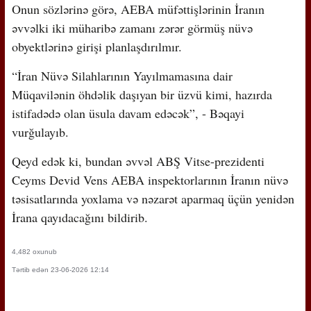
Onun sözlərinə görə, AEBA müfəttişlərinin İranın
əvvəlki iki müharibə zamanı zərər görmüş nüvə
obyektlərinə girişi planlaşdırılmır.
“İran Nüvə Silahlarının Yayılmamasına dair
Müqavilənin öhdəlik daşıyan bir üzvü kimi, hazırda
istifadədə olan üsula davam edəcək”, - Bəqayi
vurğulayıb.
Qeyd edək ki, bundan əvvəl ABŞ Vitse-prezidenti
Ceyms Devid Vens AEBA inspektorlarının İranın nüvə
təsisatlarında yoxlama və nəzarət aparmaq üçün yenidən
İrana qayıdacağını bildirib.
4,482 oxunub
Tərtib edən 23-06-2026 12:14