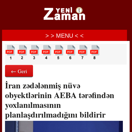
> > MENU < <
← Geri
İran zədələnmiş nüvə
obyektlərinin AEBA tərəfindən
yoxlanılmasının
planlaşdırılmadığını bildirir