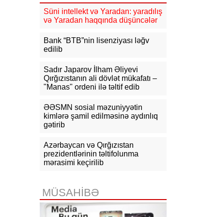
mlrd. manata yaxın vergi daxil olub
Süni intellekt və Yaradan: yaradılış
və Yaradan haqqında düşüncələr
16:04
Tramp zəng etdi - Pentaqonda
təcili iclas təyin olundu
Bank “BTB”nin lisenziyası ləğv
edilib
15:53
Ceyhun Bayramov: Rusiya və
Ukrayna arasındakı hərbi
əməliyyatlar ən qısa zamanda
Sadır Japarov İlham Əliyevi
dayandırılmalıdır
Qırğızıstanın ali dövlət mükafatı –
"Manas" ordeni ilə təltif edib
15:41
İranda “Mossad”la əlaqəli 20-
dən çox şəxsin saxlanıldığı bildirilir
ƏƏSMN sosial məzuniyyətin
kimlərə şamil edilməsinə aydınlıq
15:26
gətirib
Kiyevdə Azərbaycan və
Ukrayna xarici işlər nazirlərinin
görüşü olub
Azərbaycan və Qırğızıstan
prezidentlərinin təltifolunma
15:14
Ceyhun Bayramov Ukraynada
mərasimi keçirilib
Azərbaycan Xalq Cümhuriyyətinin
diplomatik irsinə aid arxiv sənədləri
ilə tanış olub
MÜSAHİBƏ