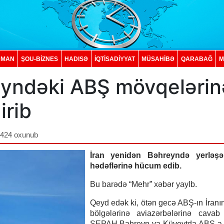
DMAN
ŞOU-BİZNES
HADISƏ
İQTISADIYYAT
MÜSAHİBƏ
QARABAĞ
M
eyndəki ABŞ mövqelərin
irib
,424 oxunub
İran yenidən Bəhreyndə yerləş
hədəflərinə hücum edib.
Bu barədə “Mehr” xəbər yaylb.
Qeyd edək ki, ötən gecə ABŞ-ın İranın 
bölgələrinə aviazərbələrinə cavab 
SEPAH Bəhreyn və Küveytdə ABŞ-a