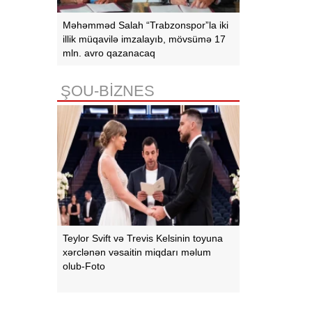
Məhəmməd Salah “Trabzonspor”la iki
illik müqavilə imzalayıb, mövsümə 17
mln. avro qazanacaq
ŞOU-BİZNES
Teylor Svift və Trevis Kelsinin toyuna
xərclənən vəsaitin miqdarı məlum
olub-Foto