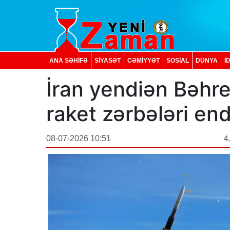
ANA SƏHİFƏ
SİYASƏT
CƏMİYYƏT
SOSIAL
DÜNYA
İ
İran yendiən Bəhr
raket zərbələri end
08-07-2026 10:51
4