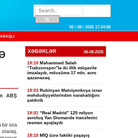
06 / 08 / 2026 17:34:09
ARAQLI
ə
XƏBƏRLƏR
06-08-2026
19:10
Məhəmməd Salah
“Trabzonspor”la iki illik müqavilə
imzalayıb, mövsümə 17 mln. avro
qazanacaq
19:03
Rubinyan Matviyenkoya ixrac
məhdudiyyətlərindən narahatlığını
ən ABŞ
çatdırıb
19:01
“Real Madrid” 125 milyon
avroluq Yan Diomande transferini
rəsmən açıqlayıb
bir sıra
olaraq,
18:15
MİQ üzrə faktiki yaşayış
 məxsus