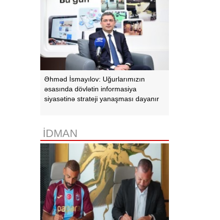
Əhməd İsmayılov: Uğurlarımızın
əsasında dövlətin informasiya
siyasətinə strateji yanaşması dayanır
İDMAN