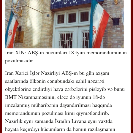
İran XİN: ABŞ-ın hücumları 18 iyun memorandumunun
pozulmasıdır
İran Xarici İşlər Nazirliyi ABŞ-ın bu gün axşam
saatlarında ölkənin cənubundakı sahil nəzarəti
obyektlərinə endirdiyi hava zərbələrini pisləyib və bunu
BMT Nizamnaməsinin, eləcə də iyunun 18-də
imzalanmış müharibənin dayandırılması haqqında
memorandumun pozulması kimi qiymətləndirib.
Nazirlik eyni zamanda İsrailin Livana eyni vaxtda
həyata keçirdiyi hücumların da həmin razılaşmanın