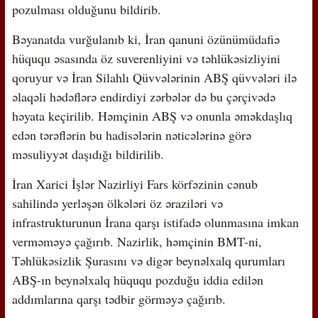
pozulması olduğunu bildirib.
Bəyanatda vurğulanıb ki, İran qanuni özünümüdafiə
hüququ əsasında öz suverenliyini və təhlükəsizliyini
qoruyur və İran Silahlı Qüvvələrinin ABŞ qüvvələri ilə
əlaqəli hədəflərə endirdiyi zərbələr də bu çərçivədə
həyata keçirilib. Həmçinin ABŞ və onunla əməkdaşlıq
edən tərəflərin bu hadisələrin nəticələrinə görə
məsuliyyət daşıdığı bildirilib.
İran Xarici İşlər Nazirliyi Fars körfəzinin cənub
sahilində yerləşən ölkələri öz əraziləri və
infrastrukturunun İrana qarşı istifadə olunmasına imkan
verməməyə çağırıb. Nazirlik, həmçinin BMT-ni,
Təhlükəsizlik Şurasını və digər beynəlxalq qurumları
ABŞ-ın beynəlxalq hüququ pozduğu iddia edilən
addımlarına qarşı tədbir görməyə çağırıb.