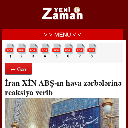
> > MENU < <
← Geri
İran XİN ABŞ-ın hava zərbələrinə
reaksiya verib