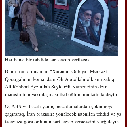
Hər hansı bir təhdidə sərt cavab veriləcək.
Bunu İran ordusunun “Xatəmül-Ənbiya” Mərkəzi
Qərargahının komandanı Əli Abdollahi ölkənin sabiq
Ali Rəhbəri Ayətullah Seyid Əli Xameneinin dəfn
mərasiminin yaxınlaşması ilə bağlı müraciətində deyib.
O, ABŞ və İsraili yanlış hesablamalardan çəkinməyə
çağıraraq, İran ərazisinə yönələcək istənilən təhdid və ya
təcavüzə görə ordunun sərt cavab verəcəyini vurğulayıb.