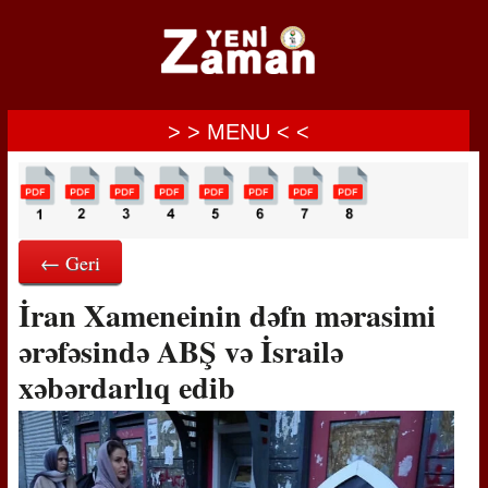
> > MENU < <
← Geri
İran Xameneinin dəfn mərasimi
ərəfəsində ABŞ və İsrailə
xəbərdarlıq edib