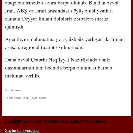
əlaqələndirmədən sonra bərpa olunub. Bundan əvvəl
İran, ABŞ və İsrail arasındakı döyüş əməliyyatları
zamanı Deyyer limanı dəfələrlə zərbələrə məruz
qalmışdı.
Agentliyin məlumatına görə, üzbəüz yerləşən iki liman,
əsasən, regional ticarətə xidmət edir.
Daha əvvəl Qətərin Nəqliyyat Nazirliyində dəniz
daşımalarının tam həcmdə bərpa olunması barədə
məlumat verilib.
5,354 oxunub
Tərtib edən 05-07-2026 18:06
Copyright (c) Yeni Zaman Mobil versiya 2024 Mobil versiya
Saytin tam versiyasi