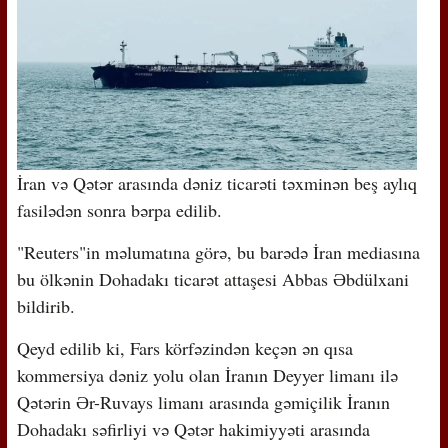
İran və Qətər arasında dəniz ticarəti təxminən beş aylıq
fasilədən sonra bərpa edilib.
"Reuters"in məlumatına görə, bu barədə İran mediasına
bu ölkənin Dohadakı ticarət attaşesi Abbas Əbdülxani
bildirib.
Qeyd edilib ki, Fars körfəzindən keçən ən qısa
kommersiya dəniz yolu olan İranın Deyyer limanı ilə
Qətərin Ər-Ruvays limanı arasında gəmiçilik İranın
Dohadakı səfirliyi və Qətər hakimiyyəti arasında