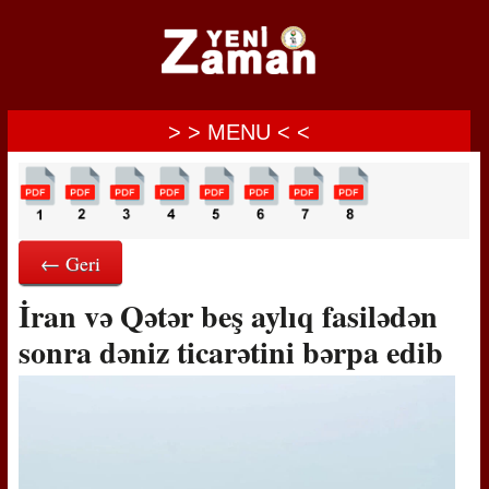
> > MENU < <
← Geri
İran və Qətər beş aylıq fasilədən
sonra dəniz ticarətini bərpa edib