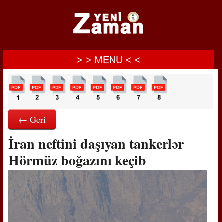
> > MENU < <
← Geri
İran neftini daşıyan tankerlər
Hörmüz boğazını keçib