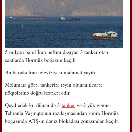
5 milyon barel İran neftini daşıyan 3 tanker ötən
saatlarda Hörmüz boğazını keçib.
Bu barədə İran televiziyası məlumat yayıb.
Məlumata görə, tankerlər təyin olunan ticarət
nöqtələrinə doğru hərəkət edir.
Qeyd edək ki, dünən də 3
tanker
və 2 yük gəmisi
Tehranla Vaşinqtonun razılaşmasından sonra Hörmüz
boğazında ABŞ-ın dəniz blokadası zonasından keçib.