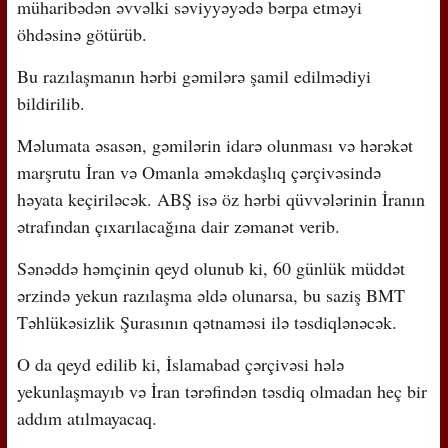
müharibədən əvvəlki səviyyəyədə bərpa etməyi
öhdəsinə götürüb.
Bu razılaşmanın hərbi gəmilərə şamil edilmədiyi
bildirilib.
Məlumata əsasən, gəmilərin idarə olunması və hərəkət
marşrutu İran və Omanla əməkdaşlıq çərçivəsində
həyata keçiriləcək. ABŞ isə öz hərbi qüvvələrinin İranın
ətrafından çıxarılacağına dair zəmanət verib.
Sənəddə həmçinin qeyd olunub ki, 60 günlük müddət
ərzində yekun razılaşma əldə olunarsa, bu saziş BMT
Təhlükəsizlik Şurasının qətnaməsi ilə təsdiqlənəcək.
O da qeyd edilib ki, İslamabad çərçivəsi hələ
yekunlaşmayıb və İran tərəfindən təsdiq olmadan heç bir
addım atılmayacaq.