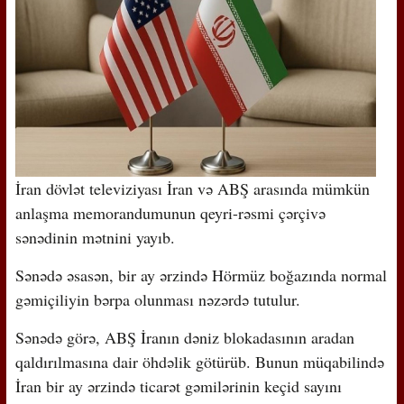
İran dövlət televiziyası İran və ABŞ arasında mümkün
anlaşma memorandumunun qeyri-rəsmi çərçivə
sənədinin mətnini yayıb.
Sənədə əsasən, bir ay ərzində Hörmüz boğazında normal
gəmiçiliyin bərpa olunması nəzərdə tutulur.
Sənədə görə, ABŞ İranın dəniz blokadasının aradan
qaldırılmasına dair öhdəlik götürüb. Bunun müqabilində
İran bir ay ərzində ticarət gəmilərinin keçid sayını