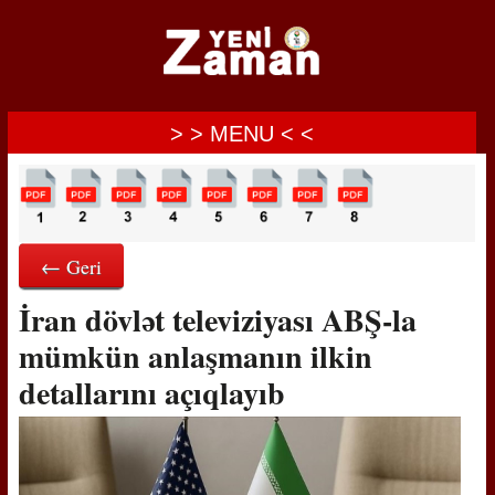
> > MENU < <
← Geri
İran dövlət televiziyası ABŞ-la
mümkün anlaşmanın ilkin
detallarını açıqlayıb