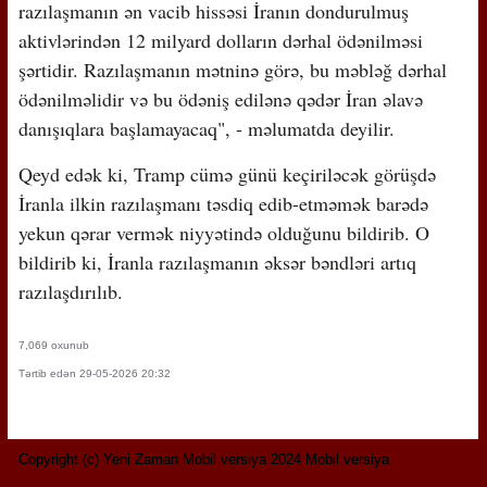
razılaşmanın ən vacib hissəsi İranın dondurulmuş
aktivlərindən 12 milyard dolların dərhal ödənilməsi
şərtidir. Razılaşmanın mətninə görə, bu məbləğ dərhal
ödənilməlidir və bu ödəniş edilənə qədər İran əlavə
danışıqlara başlamayacaq", - məlumatda deyilir.
Qeyd edək ki, Tramp cümə günü keçiriləcək görüşdə
İranla ilkin razılaşmanı təsdiq edib-etməmək barədə
yekun qərar vermək niyyətində olduğunu bildirib. O
bildirib ki, İranla razılaşmanın əksər bəndləri artıq
razılaşdırılıb.
7,069 oxunub
Tərtib edən 29-05-2026 20:32
Copyright (c) Yeni Zaman Mobil versiya 2024 Mobil versiya