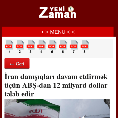
> > MENU < <
← Geri
İran danışıqları davam etdirmək
üçün ABŞ-dan 12 milyard dollar
tələb edir