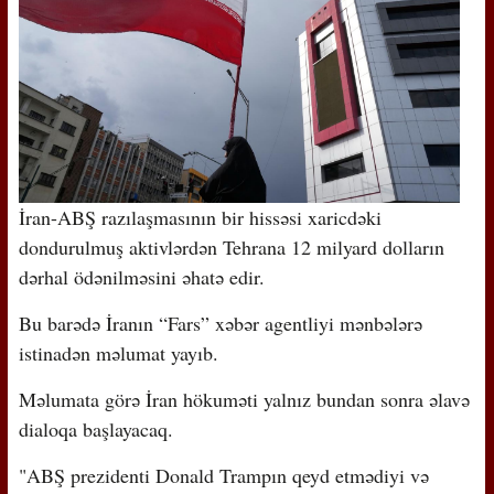
İran-ABŞ razılaşmasının bir hissəsi xaricdəki
dondurulmuş aktivlərdən Tehrana 12 milyard dolların
dərhal ödənilməsini əhatə edir.
Bu barədə İranın “Fars” xəbər agentliyi mənbələrə
istinadən məlumat yayıb.
Məlumata görə İran hökuməti yalnız bundan sonra əlavə
dialoqa başlayacaq.
"ABŞ prezidenti Donald Trampın qeyd etmədiyi və