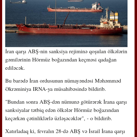
İran qarşı ABŞ-nin sanksiya rejiminə qoşulan ölkələrin
gəmilərinin Hörmüz boğazından keçməsi qadağan
ediləcək.
Bu barədə İran ordusunun nümayəndəsi Məhəmməd
Əkrəminiya IRNA-ya müsahibəsində bildirib.
"Bundan sonra ABŞ-dən nümunə götürərək İrana qarşı
sanksiyalar tətbiq edən ölkələr Hörmüz boğazından
keçərkən çətinliklərlə üzləşəcəklər", - o bildirib.
Xatırladaq ki, fevralın 28-də ABŞ və İsrail İrana qarşı