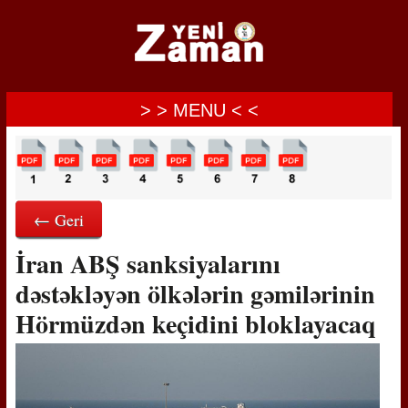
> > MENU < <
← Geri
İran ABŞ sanksiyalarını
dəstəkləyən ölkələrin gəmilərinin
Hörmüzdən keçidini bloklayacaq