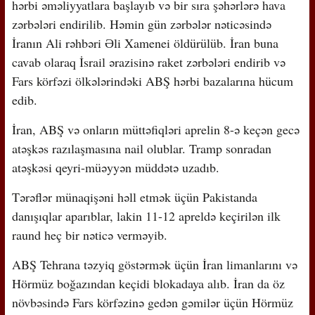
hərbi əməliyyatlara başlayıb və bir sıra şəhərlərə hava
zərbələri endirilib. Həmin gün zərbələr nəticəsində
İranın Ali rəhbəri Əli Xamenei öldürülüb. İran buna
cavab olaraq İsrail ərazisinə raket zərbələri endirib və
Fars körfəzi ölkələrindəki ABŞ hərbi bazalarına hücum
edib.
İran, ABŞ və onların müttəfiqləri aprelin 8-ə keçən gecə
atəşkəs razılaşmasına nail olublar. Tramp sonradan
atəşkəsi qeyri-müəyyən müddətə uzadıb.
Tərəflər münaqişəni həll etmək üçün Pakistanda
danışıqlar aparıblar, lakin 11-12 apreldə keçirilən ilk
raund heç bir nəticə verməyib.
ABŞ Tehrana təzyiq göstərmək üçün İran limanlarını və
Hörmüz boğazından keçidi blokadaya alıb. İran da öz
növbəsində Fars körfəzinə gedən gəmilər üçün Hörmüz