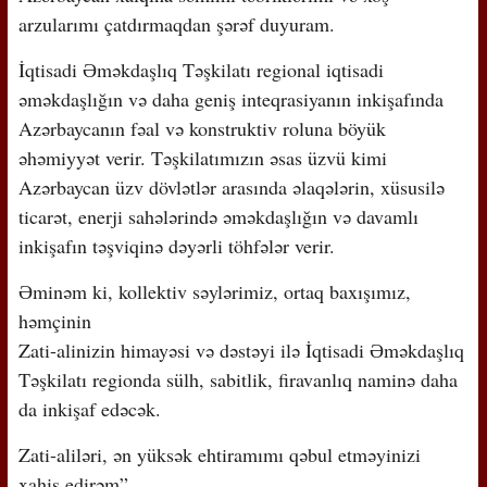
arzularımı çatdırmaqdan şərəf duyuram.
İqtisadi Əməkdaşlıq Təşkilatı regional iqtisadi
əməkdaşlığın və daha geniş inteqrasiyanın inkişafında
Azərbaycanın fəal və konstruktiv roluna böyük
əhəmiyyət verir. Təşkilatımızın əsas üzvü kimi
Azərbaycan üzv dövlətlər arasında əlaqələrin, xüsusilə
ticarət, enerji sahələrində əməkdaşlığın və davamlı
inkişafın təşviqinə dəyərli töhfələr verir.
Əminəm ki, kollektiv səylərimiz, ortaq baxışımız,
həmçinin
Zati-alinizin himayəsi və dəstəyi ilə İqtisadi Əməkdaşlıq
Təşkilatı regionda sülh, sabitlik, firavanlıq naminə daha
da inkişaf edəcək.
Zati-aliləri, ən yüksək ehtiramımı qəbul etməyinizi
xahiş edirəm”.