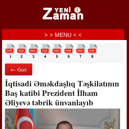
> > MENU < <
← Geri
İqtisadi Əməkdaşlıq Təşkilatının
Baş katibi Prezident İlham
Əliyevə təbrik ünvanlayıb