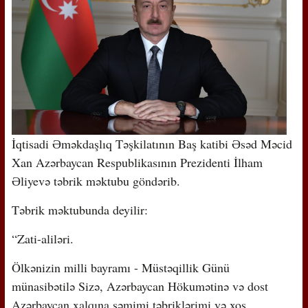
İqtisadi Əməkdaşlıq Təşkilatının Baş katibi Əsəd Məcid
Xan Azərbaycan Respublikasının Prezidenti İlham
Əliyevə təbrik məktubu göndərib.
Təbrik məktubunda deyilir:
“Zati-aliləri.
Ölkənizin milli bayramı - Müstəqillik Günü
münasibətilə Sizə, Azərbaycan Hökumətinə və dost
Azərbaycan xalqına səmimi təbriklərimi və xoş