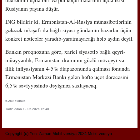
Rusiyanın payına düşür.
ING bildirir ki, Ermənistan-Aİ-Rusiya münasibətlərinin
gələcək inkişafı ilə bağlı siyasi gündəmin bazarlar üçün
konkret nəticələr yaradıb-yaratmayacağı hələ aydın deyil.
Bankın proqnozuna görə, xarici siyasətlə bağlı qeyri-
müəyyənlik, Ermənistan dramının güclü mövqeyi və
illik inflyasiyanın 4-5% diapazonunda qalması fonunda
Ermənistan Mərkəzi Bankı gələn həftə uçot dərəcəsini
6,5% səviyyəsində dəyişməz saxlayacaq.
5,269 oxunub
Tərtib edən 12-06-2026 15:48
Copyright (c) Yeni Zaman Mobil versiya 2024 Mobil versiya