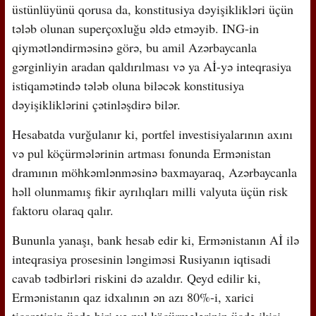
üstünlüyünü qorusa da, konstitusiya dəyişiklikləri üçün
tələb olunan superçoxluğu əldə etməyib. ING-in
qiymətləndirməsinə görə, bu amil Azərbaycanla
gərginliyin aradan qaldırılması və ya Aİ-yə inteqrasiya
istiqamətində tələb oluna biləcək konstitusiya
dəyişikliklərini çətinləşdirə bilər.
Hesabatda vurğulanır ki, portfel investisiyalarının axını
və pul köçürmələrinin artması fonunda Ermənistan
dramının möhkəmlənməsinə baxmayaraq, Azərbaycanla
həll olunmamış fikir ayrılıqları milli valyuta üçün risk
faktoru olaraq qalır.
Bununla yanaşı, bank hesab edir ki, Ermənistanın Aİ ilə
inteqrasiya prosesinin ləngiməsi Rusiyanın iqtisadi
cavab tədbirləri riskini də azaldır. Qeyd edilir ki,
Ermənistanın qaz idxalının ən azı 80%-i, xarici
ticarətinin üçdə biri və pul köçürmələrinin üçdə ikisi