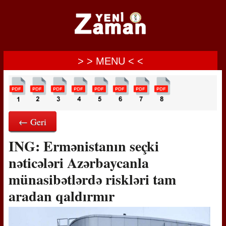
> > MENU < <
← Geri
ING: Ermənistanın seçki
nəticələri Azərbaycanla
münasibətlərdə riskləri tam
aradan qaldırmır