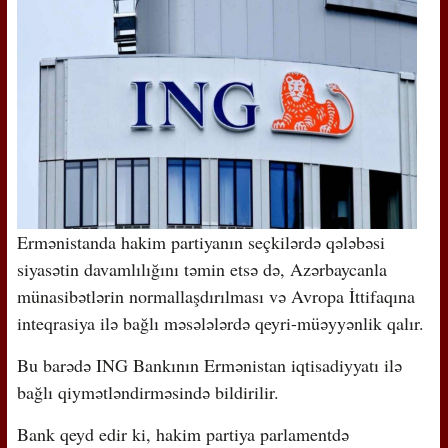
Ermənistanda hakim partiyanın seçkilərdə qələbəsi
siyasətin davamlılığını təmin etsə də, Azərbaycanla
münasibətlərin normallaşdırılması və Avropa İttifaqına
inteqrasiya ilə bağlı məsələlərdə qeyri-müəyyənlik qalır.
Bu barədə ING Bankının Ermənistan iqtisadiyyatı ilə
bağlı qiymətləndirməsində bildirilir.
Bank qeyd edir ki, hakim partiya parlamentdə