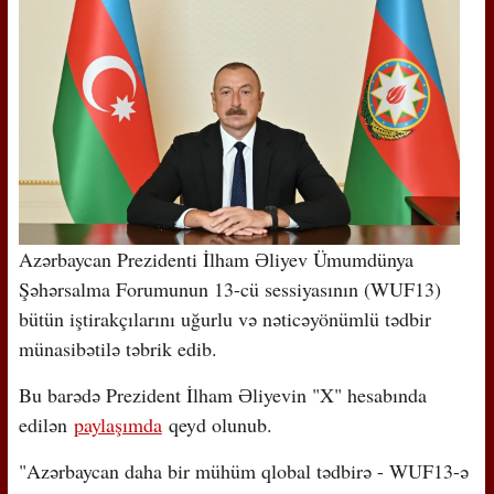
Azərbaycan Prezidenti İlham Əliyev Ümumdünya
Şəhərsalma Forumunun 13-cü sessiyasının (WUF13)
bütün iştirakçılarını uğurlu və nəticəyönümlü tədbir
münasibətilə təbrik edib.
Bu barədə Prezident İlham Əliyevin "X" hesabında
edilən
paylaşımda
qeyd olunub.
"Azərbaycan daha bir mühüm qlobal tədbirə - WUF13-ə