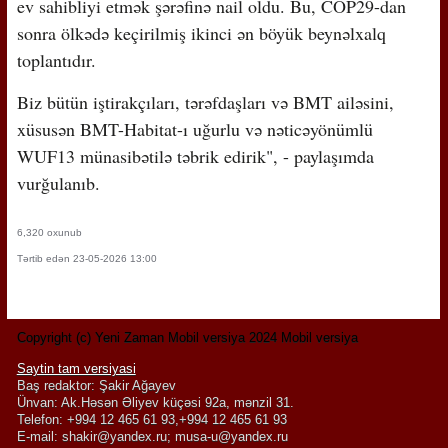
ev sahibliyi etmək şərəfinə nail oldu. Bu, COP29-dan
sonra ölkədə keçirilmiş ikinci ən böyük beynəlxalq
toplantıdır.
Biz bütün iştirakçıları, tərəfdaşları və BMT ailəsini,
xüsusən BMT-Habitat-ı uğurlu və nəticəyönümlü
WUF13 münasibətilə təbrik edirik", - paylaşımda
vurğulanıb.
6,320 oxunub
Tərtib edən 23-05-2026 13:00
Copyright (c) Yeni Zaman Mobil versiya 2024 Mobil versiya
Saytin tam versiyasi
Baş redaktor: Şakir Ağayev
Ünvan: Ak.Həsən Əliyev küçəsi 92a, mənzil 31.
Telefon: +994 12 465 61 93,+994 12 465 61 93
E-mail:
shakir@yandex.ru
;
musa-u@yandex.ru