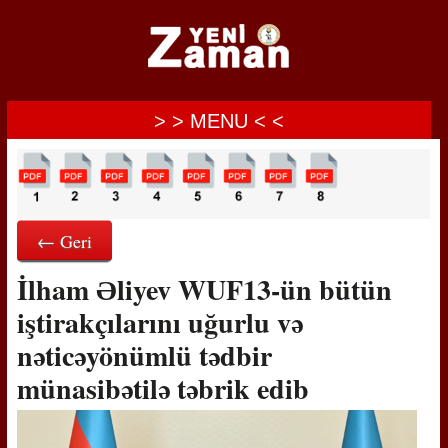
> > MENU < <
← Geri
İlham Əliyev WUF13-ün bütün
iştirakçılarını uğurlu və
nəticəyönümlü tədbir
münasibətilə təbrik edib