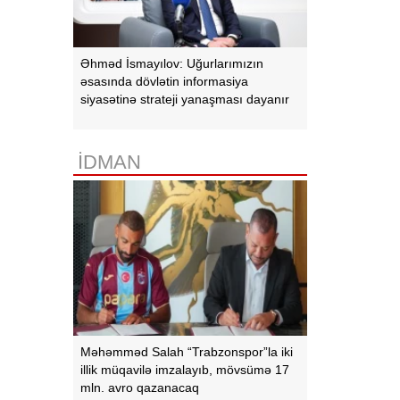
Əhməd İsmayılov: Uğurlarımızın
əsasında dövlətin informasiya
siyasətinə strateji yanaşması dayanır
İDMAN
Məhəmməd Salah “Trabzonspor”la iki
illik müqavilə imzalayıb, mövsümə 17
mln. avro qazanacaq