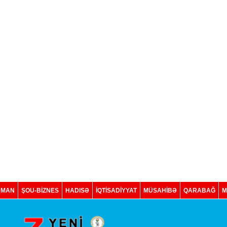
DMAN
ŞOU-BİZNES
HADISƏ
İQTISADIYYAT
MÜSAHİBƏ
QARABAĞ
M