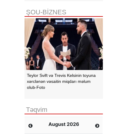
ŞOU-BİZNES
Teylor Svift və Trevis Kelsinin toyuna
xərclənən vəsaitin miqdarı məlum
olub-Foto
Təqvim
August 2026