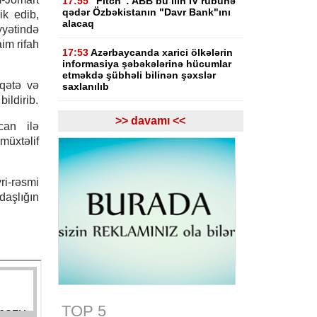
17:55
"Fitch": ABB bu ilin IV rübünə
qədər Özbəkistanın "Davr Bank"ını
ik edib,
alacaq
yətində
im rifah
17:53
Azərbaycanda xarici ölkələrin
informasiya şəbəkələrinə hücumlar
etməkdə şübhəli bilinən şəxslər
qqətə və
saxlanılıb
ildirib.
17:23
Bakı və Zəngilanda yaşıllıqlar
>> davamı <<
can ilə
qanunsuz kəsilib, təbiətə 83 840
manatlıq ziyan dəyib
müxtəlif
17:09
Bakıda estetik əməliyyatdan
sonra pasiyentin ölüm faktı üzrə
ri-rəsmi
araşdırma başlayıb
aşlığın
17:03
Lənkəranda təqaüdçüləri
aldadan şəxs saxlanılıb
16:39
Səfərbərlik Xidmətinin
rüşvətlə bağlı həbs olunan 3
əməkdaşının məhkəməsi başlayır
TOP 5
16:26
Bəzi yerlərdə külək