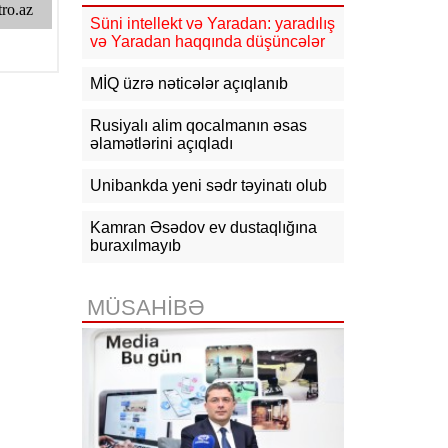
güclənəcək -
XƏBƏRDARLIQ
Süni intellekt və Yaradan: yaradılış
və Yaradan haqqında düşüncələr
16:10
Jurnalistika ixtisası üzrə
qabiliyyət imtahanının nəticələri
açıqlanıb
MİQ üzrə nəticələr açıqlanıb
15:50
Ədliyyə naziri Lerik rayonunda
Rusiyalı alim qocalmanın əsas
vətəndaşları qəbul edib
əlamətlərini açıqladı
15:24
Bakının mərkəzində 3
Unibankda yeni sədr təyinatı olub
obyektdə və evdə yanğın
söndürülüb, 2 nəfər tüstüdən
zəhərlənib
Kamran Əsədov ev dustaqlığına
buraxılmayıb
15:02
Ukrayna aqrar sektora yardım
üçün Aİ-dən 220 milyon avro istəyir
MÜSAHİBƏ
14:50
Türkiyə, Səudiyyə Ərəbistanı
və Pakistan Məkkə Sazişini
imzalayıb: Üzvlərdən birinə hücum
hamısına hücum sayılacaq