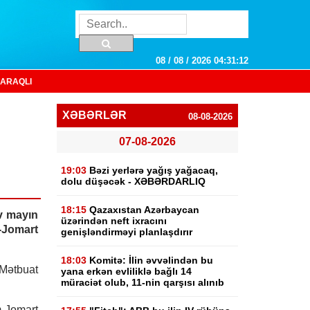
08 / 08 / 2026 04:31:13
ARAQLI
XƏBƏRLƏR
08-08-2026
07-08-2026
19:03
Bəzi yerlərə yağış yağacaq,
dolu düşəcək - XƏBƏRDARLIQ
18:15
Qazaxıstan Azərbaycan
v mayın
üzərindən neft ixracını
-Jomart
genişləndirməyi planlaşdırır
18:03
Komitə: İlin əvvəlindən bu
 Mətbuat
yana erkən evliliklə bağlı 14
müraciət olub, 11-nin qarşısı alınıb
-Jomart