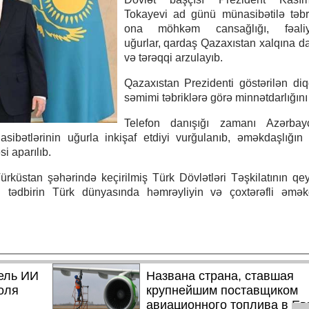
Tokayevi ad günü münasibətilə təbr
ona möhkəm cansağlığı, fəaliy
uğurlar, qardaş Qazaxıstan xalqına da
və tərəqqi arzulayıb.
Qazaxıstan Prezidenti göstərilən di
səmimi təbriklərə görə minnətdarlığını b
Telefon danışığı zamanı Azərbay
ibətlərinin uğurla inkişaf etdiyi vurğulanıb, əməkdaşlığın 
i aparılıb.
rküstan şəhərində keçirilmiş Türk Dövlətləri Təşkilatının qey
 tədbirin Türk dünyasında həmrəyliyin və çoxtərəfli əməkd