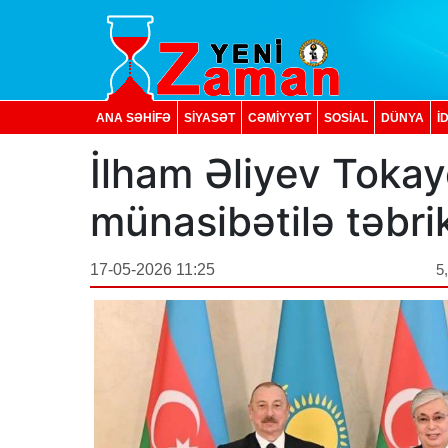
ANA SƏHİFƏ
SİYASƏT
CƏMİYYƏT
SOSIAL
DÜNYA
İ
İlham Əliyev Toka
münasibətilə təbri
17-05-2026 11:25
5