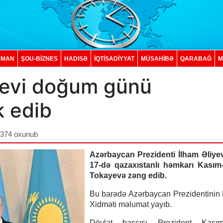
DMAN
ŞOU-BİZNES
HADISƏ
İQTISADIYYAT
MÜSAHİBƏ
QARABAĞ
M
yevi doğum günü
k edib
,374 oxunub
Azərbaycan Prezidenti İlham Əliye
17-də qazaxıstanlı həmkarı Kasım
Tokayevə zəng edib.
Bu barədə Azərbaycan Prezidentinin
Xidməti məlumat yayıb.
Dövlət başçısı Prezident Kasım