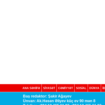
ANA SƏHİFƏ
SİYASƏT
CƏMİYYƏT
SOSIAL
DÜNYA
İ
Baş redaktor: Şakir Ağayev
Ünvan: Ak.Həsən Əliyev küç ev 90 mən 8