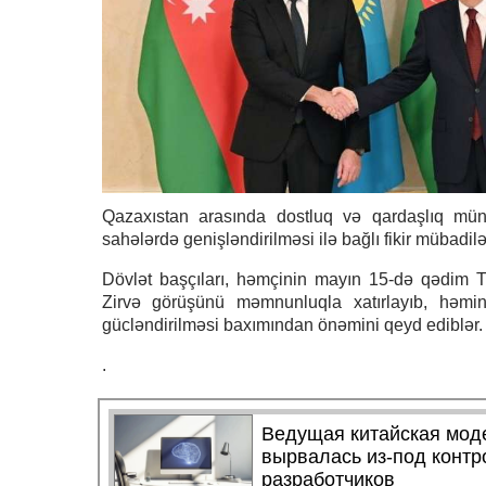
Qazaxıstan arasında dostluq və qardaşlıq münas
sahələrdə genişləndirilməsi ilə bağlı fikir mübadiləs
Dövlət başçıları, həmçinin mayın 15-də qədim Tü
Zirvə görüşünü məmnunluqla xatırlayıb, həmin
gücləndirilməsi baxımından önəmini qeyd ediblər.
.