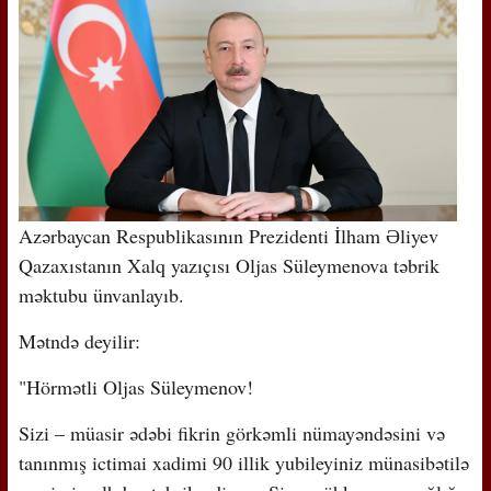
Azərbaycan Respublikasının Prezidenti İlham Əliyev
Qazaxıstanın Xalq yazıçısı Oljas Süleymenova təbrik
məktubu ünvanlayıb.
Mətndə deyilir:
"Hörmətli Oljas Süleymenov!
Sizi – müasir ədəbi fikrin görkəmli nümayəndəsini və
tanınmış ictimai xadimi 90 illik yubileyiniz münasibətilə