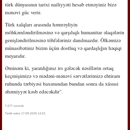
türk dünyasının tarixi nailiyyəti hesab etməyiniz bizə
mənəvi güc verir.
Türk xalqları arasında həmrəyliyin
möhkəmləndirilməsinə və qarşılıqlı humanitar əlaqələrin
genişləndirilməsinə töhfələriniz danılmazdır. Ölkəmizə
münasibətiniz bizim üçün dostluq və qardaşlığın həqiqi
meyarıdır.
Əminəm ki, yaratdığınız irs gələcək nəsillərin ortaq
keçmişimizə və mədəni-mənəvi sərvətlərimizə ehtiram
ruhunda tərbiyəsi baxımından bundan sonra da xüsusi
əhəmiyyət kəsb edəcəkdir".
7,077 oxunub
Tərtib edən 17-05-2026 14:01