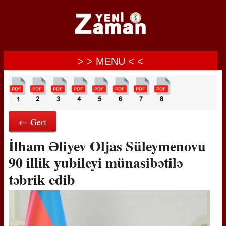
> > MENU < <
← Geri
İlham Əliyev Oljas Süleymenovu
90 illik yubileyi münasibətilə
təbrik edib