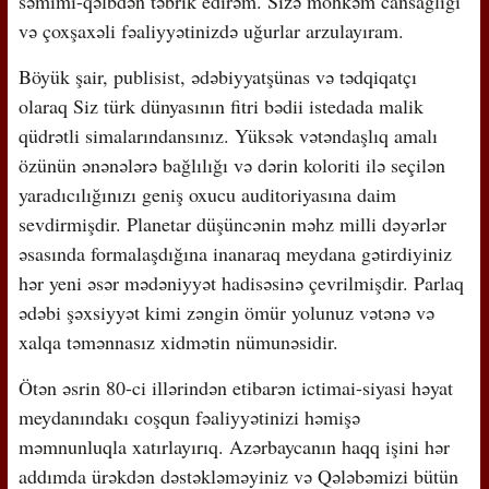
səmimi-qəlbdən təbrik edirəm. Sizə möhkəm cansağlığı
və çoxşaxəli fəaliyyətinizdə uğurlar arzulayıram.
Böyük şair, publisist, ədəbiyyatşünas və tədqiqatçı
olaraq Siz türk dünyasının fitri bədii istedada malik
qüdrətli simalarındansınız. Yüksək vətəndaşlıq amalı
özünün ənənələrə bağlılığı və dərin koloriti ilə seçilən
yaradıcılığınızı geniş oxucu auditoriyasına daim
sevdirmişdir. Planetar düşüncənin məhz milli dəyərlər
əsasında formalaşdığına inanaraq meydana gətirdiyiniz
hər yeni əsər mədəniyyət hadisəsinə çevrilmişdir. Parlaq
ədəbi şəxsiyyət kimi zəngin ömür yolunuz vətənə və
xalqa təmənnasız xidmətin nümunəsidir.
Ötən əsrin 80-ci illərindən etibarən ictimai-siyasi həyat
meydanındakı coşqun fəaliyyətinizi həmişə
məmnunluqla xatırlayırıq. Azərbaycanın haqq işini hər
addımda ürəkdən dəstəkləməyiniz və Qələbəmizi bütün