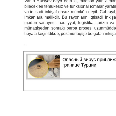
Vahid Hacıyev qeyd edib ki, məqsəd yalnız mənzi
biləcəkləri təhlükəsiz və funksional icmalar yara
və iqtisadi inkişaf onsuz mümkün deyil. Cəbrayıl
imkanlara malikdir. Bu rayonların iqtisadi inki
mədən sənayesi, nəqliyyat, logistika, turizm və a
münaqişədən sonrakı bərpa prosesi uzunmüddətli 
həyata keçirildikdə, postmünaqişə bölgələri inkişaf
.