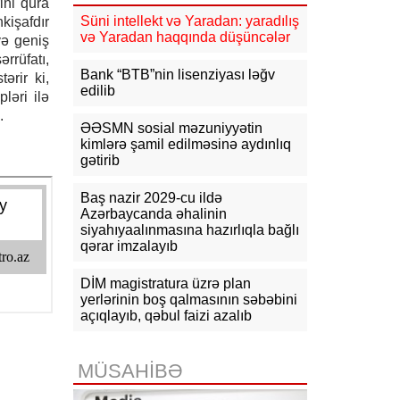
ini qura
yenilənməsinə şərait yaradıb
Süni intellekt və Yaradan: yaradılış
kişafdır
və Yaradan haqqında düşüncələr
və geniş
11:36
Tərtərdə ar-arvadın qətli ilə
bağlı bəzi təfərrüatlar məlum olub
rrüfatı,
Bank “BTB”nin lisenziyası ləğv
ərir ki,
edilib
11:10
Türkiyə, Səudiyyə Ərəbistanı
ləri ilə
və Pakistan üçtərəfli müdafiə sazişi
.
imzalayacaq
ƏƏSMN sosial məzuniyyətin
kimlərə şamil edilməsinə aydınlıq
10:44
Azərbaycanda aktiv
gətirib
vakansiyaların sayı 65 mini ötüb, ən
yüksək əməkhaqqı 10 min manatdır
Baş nazir 2029-cu ildə
Azərbaycanda əhalinin
10:23
Paşinyan: Ermənistanın Aİİ-yə
siyahıyaalınmasına hazırlıqla bağlı
alternativ olaraq Aİ üzvlüyü variantı
qərar imzalayıb
hazırda mövcud deyil
DİM magistratura üzrə plan
yerlərinin boş qalmasının səbəbini
açıqlayıb, qəbul faizi azalıb
MÜSAHİBƏ