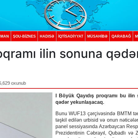
DMAN
ŞOU-BİZNES
HADISƏ
İQTISADIYYAT
MÜSAHİBƏ
QARABAĞ
M
oqramı ilin sonuna qədə
5,629 oxunub
I Böyük Qayıdış proqramı bu ilin
qədər yekunlaşacaq.
Bunu WUF13 çərçivəsində BMTM tər
təşkil edilən urbisid və onun nəticələ
panel sessiyasında Azərbaycan Resp
Prezidentinin Cəbrayıl, Qubadlı və 