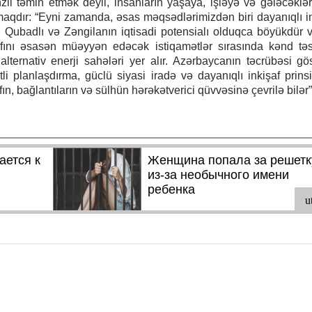
l təmin etmək deyil, insanların yaşaya, işləyə və gələcəklər
tmaqdır: “Eyni zamanda, əsas məqsədlərimizdən biri dayanıqlı in
, Qubadlı və Zəngilanın iqtisadi potensialı olduqca böyükdür 
şafını əsasən müəyyən edəcək istiqamətlər sırasında kənd təsə
lternativ enerji sahələri yer alır. Azərbaycanın təcrübəsi göst
planlaşdırma, güclü siyasi iradə və dayanıqlı inkişaf prinsip
ın, bağlantıların və sülhün hərəkətverici qüvvəsinə çevrilə bilər”