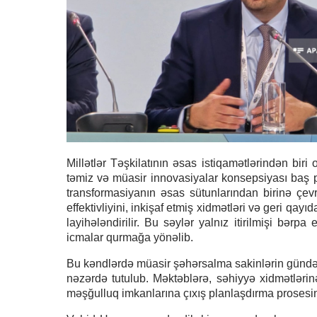
Millətlər Təşkilatının əsas istiqamətlərindən biri
təmiz və müasir innovasiyalar konsepsiyası baş pla
transformasiyanın əsas sütunlarından birinə çevri
effektivliyini, inkişaf etmiş xidmətləri və geri q
layihələndirilir. Bu səylər yalnız itirilmişi bərp
icmalar qurmağa yönəlib.
Bu kəndlərdə müasir şəhərsalma sakinlərin gündəli
nəzərdə tutulub. Məktəblərə, səhiyyə xidmətlərin
məşğulluq imkanlarına çıxış planlaşdırma prosesin