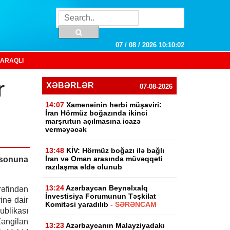
07 / 08 / 2026 10:10:03
ARAQLI
r
XƏBƏRLƏR
07-08-2026
14:07
Xameneinin hərbi müşaviri:
İran Hörmüz boğazında ikinci
marşrutun açılmasına icazə
verməyəcək
13:48
KİV: Hörmüz boğazı ilə bağlı
İran və Oman arasında müvəqqəti
 sonuna
razılaşma əldə olunub
13:24
Azərbaycan Beynəlxalq
əfindən
İnvestisiya Forumunun Təşkilat
rinə dair
Komitəsi yaradılıb
- SƏRƏNCAM
ublikası
Zəngilan
13:23
Azərbaycanın Malayziyadakı