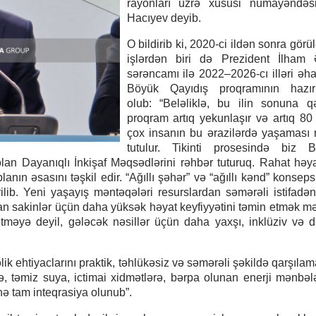
rayonları üzrə xüsusi nümayəndəs
Hacıyev deyib.
O bildirib ki, 2020-ci ildən sonra gör
işlərdən biri də Prezident İlham Ə
sərəncamı ilə 2022–2026-cı illəri əh
Böyük Qayıdış proqramının hazır
olub: “Beləliklə, bu ilin sonuna q
proqram artıq yekunlaşır və artıq 8
çox insanın bu ərazilərdə yaşaması
tutulur. Tikinti prosesində biz Bi
 olan Dayanıqlı İnkişaf Məqsədlərini rəhbər tuturuq. Rahat həyat
nın əsasını təşkil edir. “Ağıllı şəhər” və “ağıllı kənd” konseps
lib. Yeni yaşayış məntəqələri resurslardan səmərəli istifadəni
ayıdan sakinlər üçün daha yüksək həyat keyfiyyətini təmin etmək m
a etməyə deyil, gələcək nəsillər üçün daha yaxşı, inklüziv və d
k ehtiyaclarını praktik, təhlükəsiz və səmərəli şəkildə qarşıla
ə, təmiz suya, ictimai xidmətlərə, bərpa olunan enerji mənbəl
ə tam inteqrasiya olunub”.