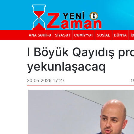
ANA SƏHİFƏ
SİYASƏT
CƏMİYYƏT
SOSIAL
DÜNYA
İ
I Böyük Qayıdış pr
yekunlaşacaq
20-05-2026 17:27
1