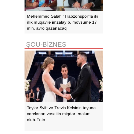
Məhəmməd Salah “Trabzonspor”la iki
illik müqavilə imzalayıb, mövsümə 17
mln. avro qazanacaq
ŞOU-BİZNES
Teylor Svift və Trevis Kelsinin toyuna
xərclənən vəsaitin miqdarı məlum
olub-Foto