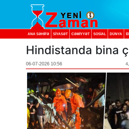
ANA SƏHİFƏ
SİYASƏT
CƏMİYYƏT
SOSIAL
DÜNYA
İ
Hindistanda bina ç
06-07-2026 10:56
4