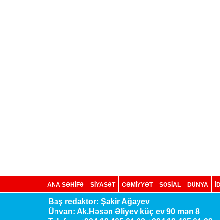
ANA SƏHİFƏ
SİYASƏT
CƏMİYYƏT
SOSIAL
DÜNYA
İ
Baş redaktor: Şakir Ağayev
Ünvan: Ak.Həsən Əliyev küç ev 90 mən 8