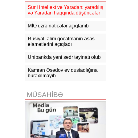
güclənəcək -
XƏBƏRDARLIQ
Süni intellekt və Yaradan: yaradılış
və Yaradan haqqında düşüncələr
16:10
Jurnalistika ixtisası üzrə
qabiliyyət imtahanının nəticələri
açıqlanıb
MİQ üzrə nəticələr açıqlanıb
15:50
Ədliyyə naziri Lerik rayonunda
Rusiyalı alim qocalmanın əsas
vətəndaşları qəbul edib
əlamətlərini açıqladı
15:24
Bakının mərkəzində 3
Unibankda yeni sədr təyinatı olub
obyektdə və evdə yanğın
söndürülüb, 2 nəfər tüstüdən
zəhərlənib
Kamran Əsədov ev dustaqlığına
buraxılmayıb
15:02
Ukrayna aqrar sektora yardım
üçün Aİ-dən 220 milyon avro istəyir
MÜSAHİBƏ
14:50
Türkiyə, Səudiyyə Ərəbistanı
və Pakistan Məkkə Sazişini
imzalayıb: Üzvlərdən birinə hücum
hamısına hücum sayılacaq