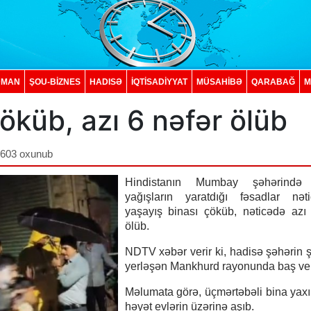
DMAN
ŞOU-BİZNES
HADISƏ
İQTISADIYYAT
MÜSAHİBƏ
QARABAĞ
M
öküb, azı 6 nəfər ölüb
,603 oxunub
Hindistanın Mumbay şəhərində 
yağışların yaratdığı fəsadlar nəti
yaşayış binası çöküb, nəticədə azı
ölüb.
NDTV xəbər verir ki, hadisə şəhərin 
yerləşən Mankhurd rayonunda baş ver
Məlumata görə, üçmərtəbəli bina yaxı
həyət evlərin üzərinə aşıb.