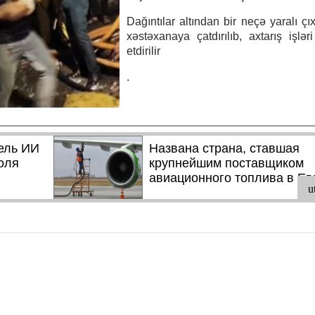
Dağıntılar altından bir neçə yaralı çı
xəstəxanaya çatdırılıb, axtarış işlə
etdirilir
.