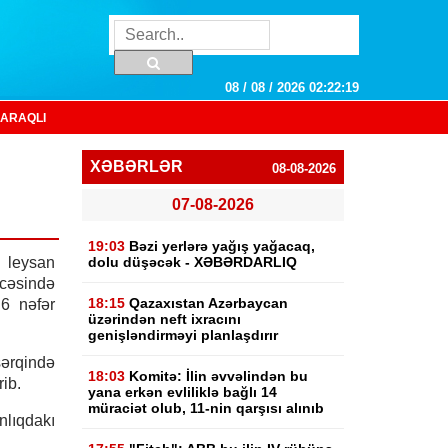
08 / 08 / 2026 02:22:20
ARAQLI
XƏBƏRLƏR
08-08-2026
07-08-2026
19:03
Bəzi yerlərə yağış yağacaq,
leysan
dolu düşəcək - XƏBƏRDARLIQ
cəsində
18:15
Qazaxıstan Azərbaycan
 6 nəfər
üzərindən neft ixracını
genişləndirməyi planlaşdırır
şərqində
18:03
Komitə: İlin əvvəlindən bu
ib.
yana erkən evliliklə bağlı 14
müraciət olub, 11-nin qarşısı alınıb
nlıqdakı