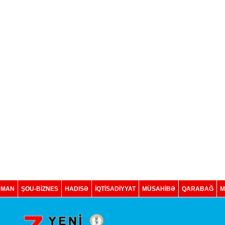
DMAN
ŞOU-BİZNES
HADISƏ
İQTISADIYYAT
MÜSAHİBƏ
QARABAĞ
M