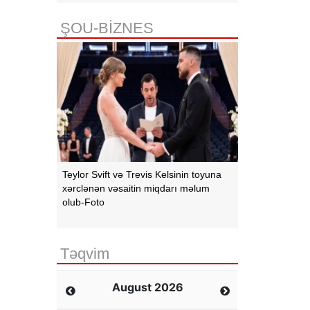
ŞOU-BİZNES
Teylor Svift və Trevis Kelsinin toyuna
xərclənən vəsaitin miqdarı məlum
olub-Foto
Təqvim
August 2026