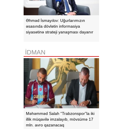
Əhməd İsmayılov: Uğurlarımızın
əsasında dövlətin informasiya
siyasətinə strateji yanaşması dayanır
İDMAN
Məhəmməd Salah “Trabzonspor”la iki
illik müqavilə imzalayıb, mövsümə 17
mln. avro qazanacaq