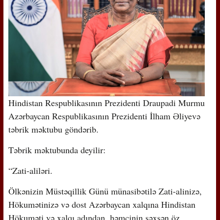
Hindistan Respublikasının Prezidenti Draupadi Murmu
Azərbaycan Respublikasının Prezidenti İlham Əliyevə
təbrik məktubu göndərib.
Təbrik məktubunda deyilir:
“Zati-aliləri.
Ölkənizin Müstəqillik Günü münasibətilə Zati-alinizə,
Hökumətinizə və dost Azərbaycan xalqına Hindistan
Hökuməti və xalqı adından, həmçinin şəxsən öz