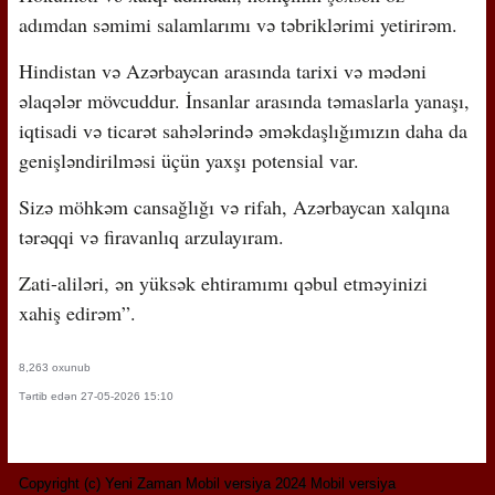
adımdan səmimi salamlarımı və təbriklərimi yetirirəm.
Hindistan və Azərbaycan arasında tarixi və mədəni
əlaqələr mövcuddur. İnsanlar arasında təmaslarla yanaşı,
iqtisadi və ticarət sahələrində əməkdaşlığımızın daha da
genişləndirilməsi üçün yaxşı potensial var.
Sizə möhkəm cansağlığı və rifah, Azərbaycan xalqına
tərəqqi və firavanlıq arzulayıram.
Zati-aliləri, ən yüksək ehtiramımı qəbul etməyinizi
xahiş edirəm”.
8,263 oxunub
Tərtib edən 27-05-2026 15:10
Copyright (c) Yeni Zaman Mobil versiya 2024 Mobil versiya