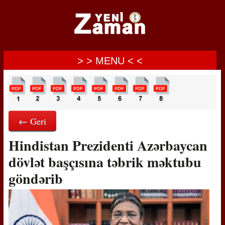
> > MENU < <
← Geri
Hindistan Prezidenti Azərbaycan
dövlət başçısına təbrik məktubu
göndərib