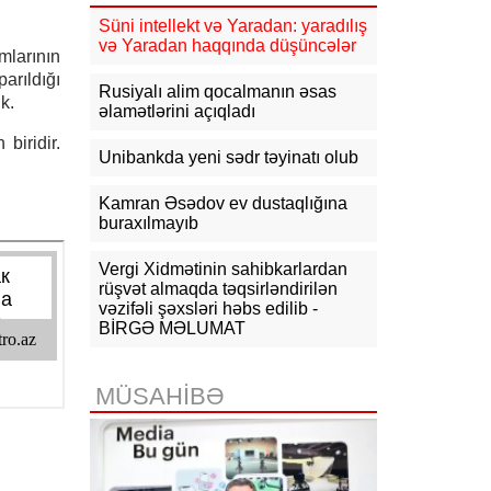
11:17
Rusiyadan Ermənistana
Azərbaycandan keçməklə 15 vaqon
Süni intellekt və Yaradan: yaradılış
buğda, 10 vaqon daş kömür
və Yaradan haqqında düşüncələr
mlarının
göndərilib
arıldığı
Rusiyalı alim qocalmanın əsas
k.
10:54
KİV: Ukrayna Qazaxıstan
əlamətlərini açıqladı
neftini daşıyan tankerləri hədəfə
almayacaq
biridir.
Unibankda yeni sədr təyinatı olub
10:44
CNN: ABŞ Baş Qərargah rəisi
İranla müharibədən çıxış yolu axtarır
Kamran Əsədov ev dustaqlığına
buraxılmayıb
10:26
Ermənistanın Baş naziri: Yaxın
vaxtlarda TRIPP layihəsinin praktiki
Vergi Xidmətinin sahibkarlardan
icrasına başlayacağıq
rüşvət almaqda təqsirləndirilən
vəzifəli şəxsləri həbs edilib -
10:15
Paşinyan: Ermənistanla
BİRGƏ MƏLUMAT
Azərbaycan arasında münaqişə
səhifəsi bağlanıb, sülh bərqərar
olub
MÜSAHİBƏ