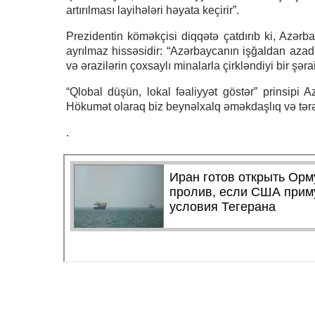
artırılması layihələri həyata keçirir”.
Prezidentin köməkçisi diqqətə çatdırıb ki, Azərba
ayrılmaz hissəsidir: “Azərbaycanın işğaldan azad
və ərazilərin çoxsaylı minalarla çirkləndiyi bir şəra
“Qlobal düşün, lokal fəaliyyət göstər” prinsipi A
Hökumət olaraq biz beynəlxalq əməkdaşlıq və tərəf
.