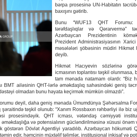
bərpa prosesinə UN-Habitatın təcrüb
baxışını gətirib.
Bunu “WUF13 QHT Forumu: 
tərəfdaşlıqlar və Qərarvermə” təd
Azərbaycan Prezidentinin kömə
Prezident Administrasiyasının Xarici
məsələləri şöbəsinin müdiri Hikmət
deyib.
Hikmət Hacıyevin sözlərinə gö
icmasının toplantısı təşkil olunmasa, 
tam mənada natamam olardı: “Biz h
ı BMT ailəsinin QHT-lərlə əməkdaşlıq sahəsindəki geniş təc
n dəstəyi olmadan bunu həyata keçirmək mümkün olmazdı”.
T Forumu deyil, daha geniş mənada Ümumdünya Şəhərsalma F
 şəraitində təşkil olunub: “Xanım Rossbaxın rəhbərliyi ilə biz uğ
 prosesindəyik. QHT icması, vətəndaş cəmiyyəti institut
əməkdaşlığa və potensialının gücləndirilməsinə xüsusi önəm v
ək göstərən Dövlət Agentliyi yaradılıb. Azərbaycan hökuməti 
 təmin edir, həmçinin müxtəlif təlimlər, institusional inkişaf və po