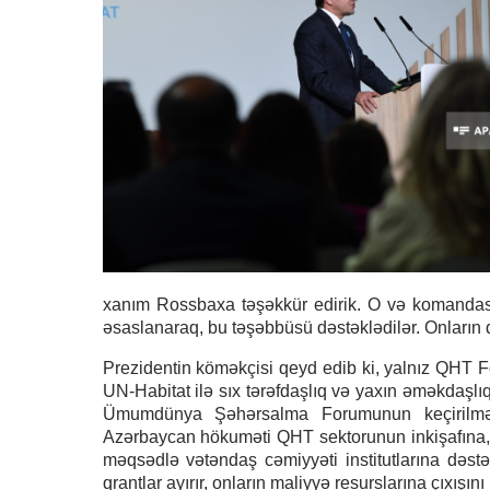
xanım Rossbaxa təşəkkür edirik. O və komandas
əsaslanaraq, bu təşəbbüsü dəstəklədilər. Onları
Prezidentin köməkçisi qeyd edib ki, yalnız QH
UN-Habitat ilə sıx tərəfdaşlıq və yaxın əməkdaşlıq
Ümumdünya Şəhərsalma Forumunun keçirilməsi
Azərbaycan hökuməti QHT sektorunun inkişafına, 
məqsədlə vətəndaş cəmiyyəti institutlarına dəst
qrantlar ayırır, onların maliyyə resurslarına çıxışını