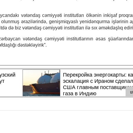
ycandakı vətəndaş cəmiyyəti institutları ölkənin inkişaf proqra
 olunmuş ərazilərində, genişmiqyaslı yenidənqurma işlərinin ap
itdə də biz vətəndaş cəmiyyəti institutları ilə sıx əməkdaşlıq ediri
zərbaycan vətəndaş cəmiyyəti institutlarının əsas şüarlarından 
daşlığı dəstəkləyirik”.