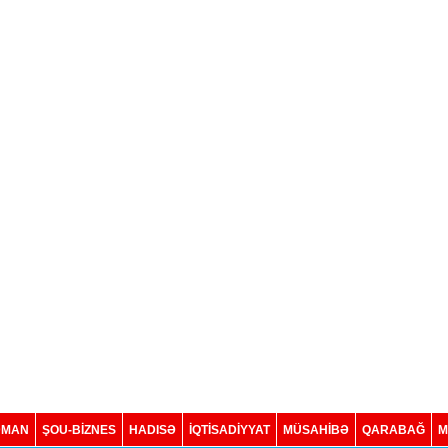
DMAN
ŞOU-BİZNES
HADISƏ
İQTISADIYYAT
MÜSAHİBƏ
QARABAĞ
M