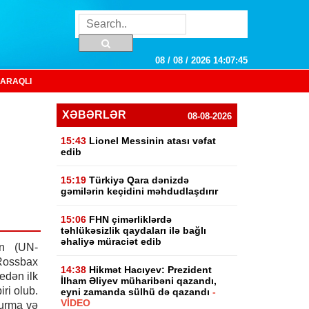
08 / 08 / 2026 14:07:46
ARAQLI
XƏBƏRLƏR
08-08-2026
15:43
Lionel Messinin atası vəfat
edib
15:19
Türkiyə Qara dənizdə
gəmilərin keçidini məhdudlaşdırır
15:06
FHN çimərliklərdə
təhlükəsizlik qaydaları ilə bağlı
əhaliyə müraciət edib
ın (UN-
Rossbax
14:38
Hikmət Hacıyev: Prezident
edən ilk
İlham Əliyev müharibəni qazandı,
ri olub.
eyni zamanda sülhü də qazandı
-
VİDEO
urma və