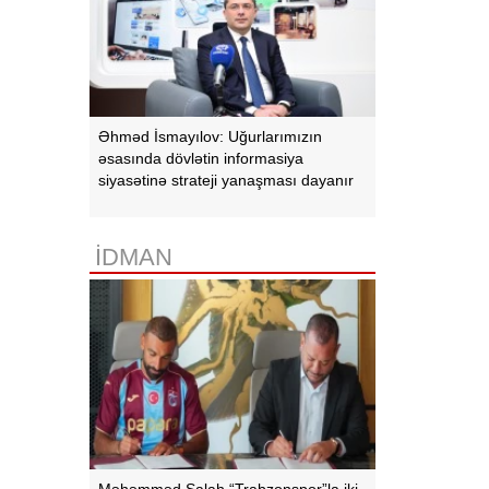
Əhməd İsmayılov: Uğurlarımızın
əsasında dövlətin informasiya
siyasətinə strateji yanaşması dayanır
İDMAN
Məhəmməd Salah “Trabzonspor”la iki