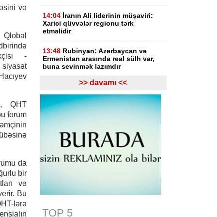
əsini və
14:04
İranın Ali liderinin müşaviri:
Xarici qüvvələr regionu tərk
etməlidir
Qlobal
birində
13:48
Rubinyan: Azərbaycan və
kçisi -
Ermənistan arasında real sülh var,
 siyasət
buna sevinmək lazımdır
 Hacıyev
>> davamı <<
13:08
Gürcüstan hakimiyyəti Rusiya
ilə müharibənin başlamasında
Saakaşvilini günahlandırıb
rə, QHT
bu forum
12:47
Ermənistanın Baş naziri Nikol
əmçinin
Paşinyan Azərbaycan Prezidenti
rübəsinə
İlham Əliyevə zəng edib
12:27
Bazar günü Azərbaycanda 40
orumu da
dərəcə isti olacaq
urlu bir
ları və
11:33
Türkiyəli ekspert: İlham
Əliyevin rəhbərliyi ilə tarixi dönüş
erir. Bu
baş verdi
QHT-lərə
TOP 5
tensialın