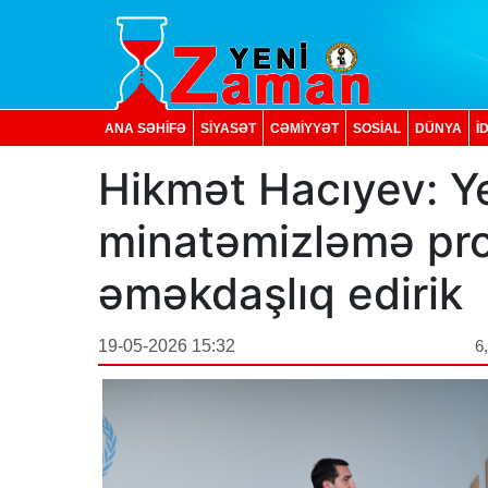
ANA SƏHİFƏ
SİYASƏT
CƏMİYYƏT
SOSIAL
DÜNYA
İ
Hikmət Hacıyev: 
minatəmizləmə pro
əməkdaşlıq edirik
19-05-2026 15:32
6