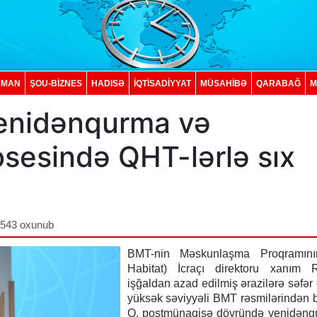
DMAN
ŞOU-BİZNES
HADISƏ
İQTISADIYYAT
MÜSAHİBƏ
QARABAĞ
M
Yenidənqurma və
sesində QHT-lərlə sıx
,543 oxunub
BMT-nin Məskunlaşma Proqramın
Habitat) İcraçı direktoru xanım 
işğaldan azad edilmiş ərazilərə səfər 
yüksək səviyyəli BMT rəsmilərindən bi
O, postmünaqişə dövründə yenidənq