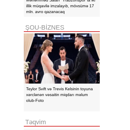
illik müqavilə imzalayıb, mövsümə 17
mln. avro qazanacaq
ŞOU-BİZNES
Teylor Svift və Trevis Kelsinin toyuna
xərclənən vəsaitin miqdarı məlum
olub-Foto
Təqvim