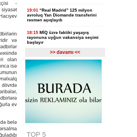
kçisi -
 siyasət
19:01
“Real Madrid” 125 milyon
avroluq Yan Diomande transferini
 Hacıyev
rəsmən açıqlayıb
18:15
MİQ üzrə faktiki yaşayış
birlərin
rayonuna uyğun vakansiya seçimi
idir və
başlayır
ədbirlər
>> davamı <<
ivəsində
18:10
Rusiya XİN: Ermənistan Aİ-yə
ri olan
yaxınlaşmanı diversifikasiya
adlandırmamalıdır
ınca isə
umunun
18:03
Rasim İldırımzadə, Zaur
nəlxalq
Mirzəzadə və Qoşqar Məmmədovun
ı dövrdə
apellyasiya şikayəti üzrə məhkəmə
ribələr,
başlayıb
dbirlərə
ğurla ev
17:12
Gürcüstan Gəlirlər Xidməti
azərbaycanlı sürücülərin gömrükdə
saxlanılması məsələsini araşdırır
ndə belə
17:06
"Europol" miqrantların qeyri-
ərsalma
qanuni daşınmasında şübhəli
TOP 5
ğuladığı
bilinən suriyalıları saxlayıb