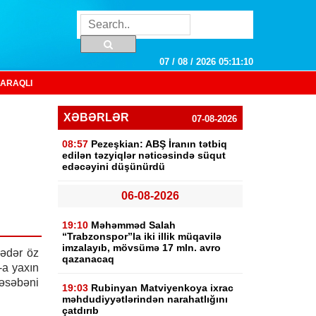
07 / 08 / 2026 05:11:11
ARAQLI
XƏBƏRLƏR
07-08-2026
08:57
Pezeşkian: ABŞ İranın tətbiq
edilən təzyiqlər nəticəsində süqut
edəcəyini düşünürdü
r
06-08-2026
19:10
Məhəmməd Salah
“Trabzonspor”la iki illik müqavilə
imzalayıb, mövsümə 17 mln. avro
ədər öz
qazanacaq
-a yaxın
əsəbəni
19:03
Rubinyan Matviyenkoya ixrac
məhdudiyyətlərindən narahatlığını
çatdırıb