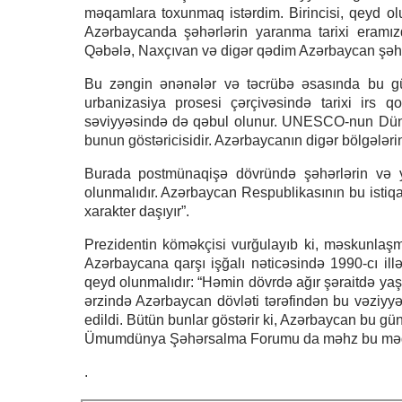
məqamlara toxunmaq istərdim. Birincisi, qeyd ol
Azərbaycanda şəhərlərin yaranma tarixi eramız
Qəbələ, Naxçıvan və digər qədim Azərbaycan şəhər
Bu zəngin ənənələr və təcrübə əsasında bu gün
urbanizasiya prosesi çərçivəsində tarixi ir
səviyyəsində də qəbul olunur. UNESCO-nun Dünya 
bunun göstəricisidir. Azərbaycanın digər bölgələr
Burada postmünaqişə dövründə şəhərlərin və 
olunmalıdır. Azərbaycan Respublikasının bu istiqa
xarakter daşıyır”.
Prezidentin köməkçisi vurğulayıb ki, məskunlaş
Azərbaycana qarşı işğalı nəticəsində 1990-cı il
qeyd olunmalıdır: “Həmin dövrdə ağır şəraitdə y
ərzində Azərbaycan dövləti tərəfindən bu vəziyyət
edildi. Bütün bunlar göstərir ki, Azərbaycan bu g
Ümumdünya Şəhərsalma Forumu da məhz bu məqs
.