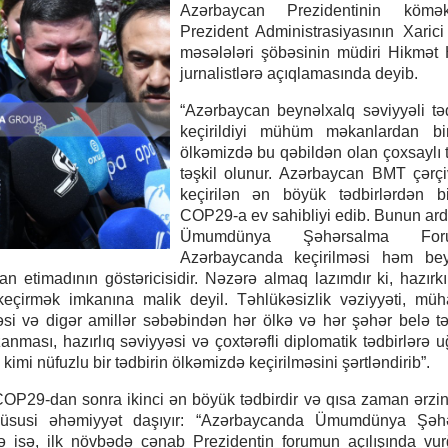
Azərbaycan Prezidentinin kömə
Prezident Administrasiyasının Xarici
məsələləri şöbəsinin müdiri Hikmət
jurnalistlərə açıqlamasında deyib.
“Azərbaycan beynəlxalq səviyyəli təd
keçirildiyi mühüm məkanlardan bir
ölkəmizdə bu qəbildən olan çoxsaylı t
təşkil olunur. Azərbaycan BMT çərç
keçirilən ən böyük tədbirlərdən bi
COP29-a ev sahibliyi edib. Bunun ard
Ümumdünya Şəhərsalma For
Azərbaycanda keçirilməsi həm bey
n etimadının göstəricisidir. Nəzərə almaq lazımdır ki, hazırk
keçirmək imkanına malik deyil. Təhlükəsizlik vəziyyəti, müha
iyyəsi və digər amillər səbəbindən hər ölkə və hər şəhər belə tə
ması, hazırlıq səviyyəsi və çoxtərəfli diplomatik tədbirlərə u
 nüfuzlu bir tədbirin ölkəmizdə keçirilməsini şərtləndirib”.
COP29-dan sonra ikinci ən böyük tədbirdir və qısa zaman ərzi
i xüsusi əhəmiyyət daşıyır: “Azərbaycanda Ümumdünya Şəh
 isə, ilk növbədə cənab Prezidentin forumun açılışında vur