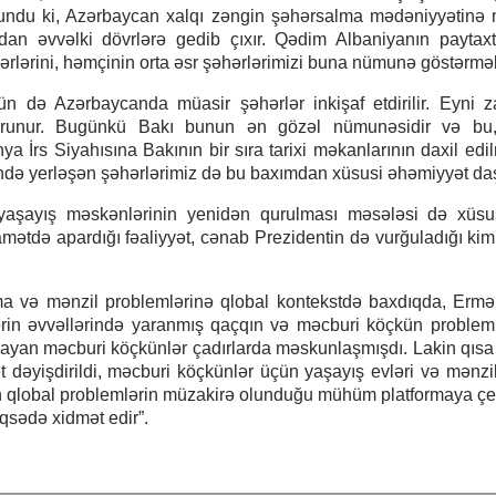
undu ki, Azərbaycan xalqı zəngin şəhərsalma mədəniyyətinə m
dan əvvəlki dövrlərə gedib çıxır. Qədim Albaniyanın paytax
lərini, həmçinin orta əsr şəhərlərimizi buna nümunə göstərmək
 də Azərbaycanda müasir şəhərlər inkişaf etdirilir. Eyni
s qorunur. Bugünkü Bakı bunun ən gözəl nümunəsidir və bu
İrs Siyahısına Bakının bir sıra tarixi məkanlarının daxil edi
ində yerləşən şəhərlərimiz də bu baxımdan xüsusi əhəmiyyət daşı
yaşayış məskənlərinin yenidən qurulması məsələsi də xüsu
mətdə apardığı fəaliyyət, cənab Prezidentin də vurğuladığı kimi
ma və mənzil problemlərinə qlobal kontekstdə baxdıqda, Ermə
lərin əvvəllərində yaranmış qaçqın və məcburi köçkün problem
aşayan məcburi köçkünlər çadırlarda məskunlaşmışdı. Lakin qıs
 dəyişdirildi, məcburi köçkünlər üçün yaşayış evləri və mənzil
ün qlobal problemlərin müzakirə olunduğu mühüm platformaya çev
ədə xidmət edir”.