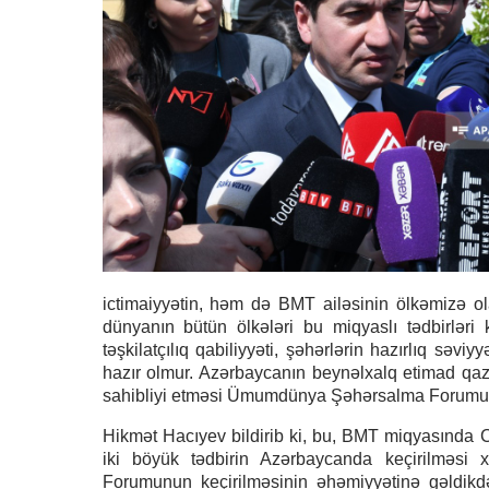
ictimaiyyətin, həm də BMT ailəsinin ölkəmizə ola
dünyanın bütün ölkələri bu miqyaslı tədbirləri 
təşkilatçılıq qabiliyyəti, şəhərlərin hazırlıq səv
hazır olmur. Azərbaycanın beynəlxalq etimad qazan
sahibliyi etməsi Ümumdünya Şəhərsalma Forumu kimi
Hikmət Hacıyev bildirib ki, bu, BMT miqyasında 
iki böyük tədbirin Azərbaycanda keçirilməs
Forumunun keçirilməsinin əhəmiyyətinə gəldikdə