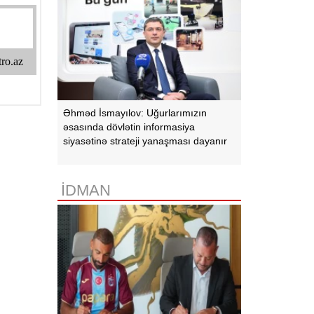
Əhməd İsmayılov: Uğurlarımızın
əsasında dövlətin informasiya
siyasətinə strateji yanaşması dayanır
İDMAN