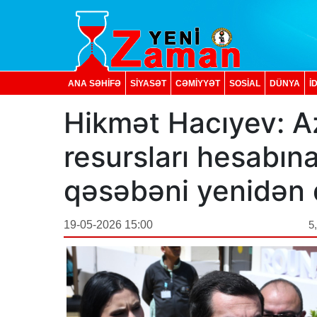
ANA SƏHİFƏ
SİYASƏT
CƏMİYYƏT
SOSIAL
DÜNYA
İ
Hikmət Hacıyev: A
resursları hesabın
qəsəbəni yenidən q
19-05-2026 15:00
5