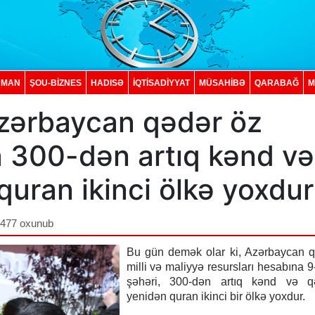
DMAN
ŞOU-BİZNES
HADISƏ
İQTISADIYYAT
MÜSAHİBƏ
QARABAĞ
M
zərbaycan qədər öz
a 300-dən artıq kənd və
uran ikinci ölkə yoxdu
,477 oxunub
Bu gün demək olar ki, Azərbaycan q
milli və maliyyə resursları hesabına 9
şəhəri, 300-dən artıq kənd və q
yenidən quran ikinci bir ölkə yoxdur.