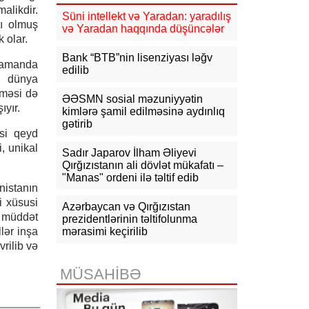
alikdir.
Süni intellekt və Yaradan: yaradılış
tı olmuş
17:01
Zərdabda maşın dirəyə
və Yaradan haqqında düşüncələr
çırpılıb, ölən və xəsarət alanlar var -
 olar.
FOTO
Bank “BTB”nin lisenziyası ləğv
 zamanda
edilib
16:31
Bu il dövlət büdcəsinə 11,5
, dünya
mlrd. manata yaxın vergi daxil olub
lməsi də
ƏƏSMN sosial məzuniyyətin
yır.
kimlərə şamil edilməsinə aydınlıq
16:04
Tramp zəng etdi - Pentaqonda
gətirib
təcili iclas təyin olundu
si qeyd
, unikal
Sadır Japarov İlham Əliyevi
15:53
Ceyhun Bayramov: Rusiya və
Qırğızıstanın ali dövlət mükafatı –
Ukrayna arasındakı hərbi
"Manas" ordeni ilə təltif edib
əməliyyatlar ən qısa zamanda
nistanın
dayandırılmalıdır
i xüsusi
Azərbaycan və Qırğızıstan
a müddət
15:41
İranda “Mossad”la əlaqəli 20-
prezidentlərinin təltifolunma
dən çox şəxsin saxlanıldığı bildirilir
lər inşa
mərasimi keçirilib
rilib və
15:26
Kiyevdə Azərbaycan və
Ukrayna xarici işlər nazirlərinin
MÜSAHİBƏ
görüşü olub