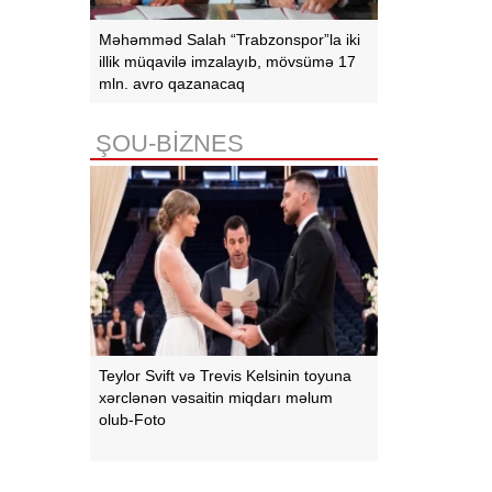
Məhəmməd Salah “Trabzonspor”la iki
illik müqavilə imzalayıb, mövsümə 17
mln. avro qazanacaq
ŞOU-BİZNES
Teylor Svift və Trevis Kelsinin toyuna
xərclənən vəsaitin miqdarı məlum
olub-Foto