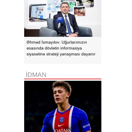
Əhməd İsmayılov: Uğurlarımızın
əsasında dövlətin informasiya
siyasətinə strateji yanaşması dayanır
İDMAN