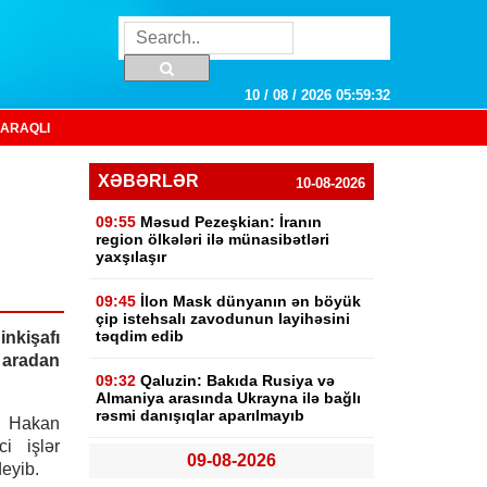
10 / 08 / 2026 05:59:33
ARAQLI
XƏBƏRLƏR
10-08-2026
09:55
Məsud Pezeşkian: İranın
region ölkələri ilə münasibətləri
yaxşılaşır
09:45
İlon Mask dünyanın ən böyük
çip istehsalı zavodunun layihəsini
təqdim edib
inkişafı
 aradan
09:32
Qaluzin: Bakıda Rusiya və
Almaniya arasında Ukrayna ilə bağlı
rəsmi danışıqlar aparılmayıb
i Hakan
i işlər
09-08-2026
deyib.