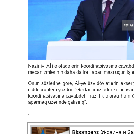
Nazirliyi Aİ ilə əlaqələrin koordinasiyasına ca
mexanizmlərinin daha da irəli aparılması üçün işlər
Onun sözlərinə görə, Aİ-yə üzv dövlətlərin əksəriyy
ciddi problem yoxdur: “Gözləntimiz odur ki, bu ist
koordinasiyasına cavabdeh nazirlik olaraq həm ü
aparmaq üzərində çalışırıq”.
.