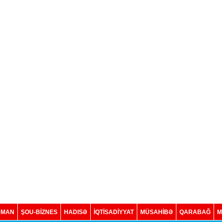
DMAN
ŞOU-BİZNES
HADISƏ
İQTISADIYYAT
MÜSAHİBƏ
QARABAĞ
M