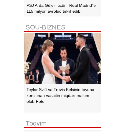
PSJ Arda Güler üçün "Real Madrid"ə
115 milyon avroluq təklif edib
ŞOU-BİZNES
Teylor Svift və Trevis Kelsinin toyuna
xərclənən vəsaitin miqdarı məlum
olub-Foto
Təqvim