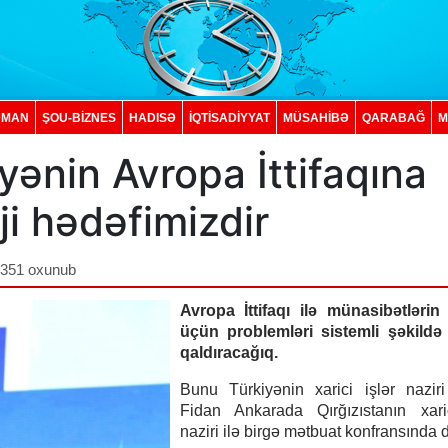
DMAN
ŞOU-BİZNES
HADISƏ
İQTISADIYYAT
MÜSAHİBƏ
QARABAĞ
M
yənin Avropa İttifaqına
ji hədəfimizdir
,351 oxunub
Avropa İttifaqı ilə münasibətlərin 
üçün problemləri sistemli şəkildə
qaldıracağıq.
Bunu Türkiyənin xarici işlər nazir
Fidan Ankarada Qırğızıstanın xaric
naziri ilə birgə mətbuat konfransında 