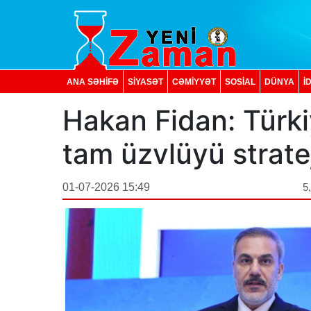
ANA SƏHİFƏ
SİYASƏT
CƏMİYYƏT
SOSIAL
DÜNYA
İ
Hakan Fidan: Türki
tam üzvlüyü strate
01-07-2026 15:49
5