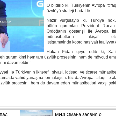
O bildirib ki, Türkiyənin Avropa İttif
üzvlüyü strateji hədəfdir.
Nazir vurğulayıb ki. Türkiyə höku
bütün qurumları Prezident Rəcəb
Ərdoğanın göstərişi ilə Avropa İtti
münasibətlərin inkişaf etdir
istiqamətində koordinasiyalı fəaliyyət g
Hakan Fidan qeyd edib ki, Xaric
vabdeh qurum kimi həm tam üzvlük prosesinin, həm də mövcud əm
ini davam etdirir.
əti ilə Türkiyənin ikitərəfli siyasi, iqtisadi və ticarət münasib
iqamətdə vahid yanaşma formalaşsın. Biz də Avropa İttifaqı ilə əl
zvlük prosesini, həm də davam edən münasibətləri yaxşı şəkil