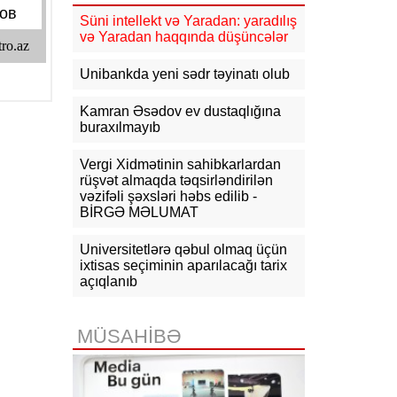
Süni intellekt və Yaradan: yaradılış
17:01
“Rosatom” mütəxəssislərini
və Yaradan haqqında düşüncələr
İrandakı Buşehr AES-ə qaytarmağa
başlayıb
Unibankda yeni sədr təyinatı olub
16:52
Bakıda yanacaq çəni yanır - FOTO -
Kamran Əsədov ev dustaqlığına
VİDEO-YENİLƏNİB-1
buraxılmayıb
Vergi Xidmətinin sahibkarlardan
16:03
Avropa 30 il fasilədən sonra
rüşvət almaqda təqsirləndirilən
tam Günəş tutulmasına hazırlaşır
vəzifəli şəxsləri həbs edilib -
BİRGƏ MƏLUMAT
15:50
Pentaqon silah şirkətlərinə 21
gün vaxt verib
Universitetlərə qəbul olmaq üçün
ixtisas seçiminin aparılacağı tarix
14:50
İranın ali rəhbəri Məsud
açıqlanıb
Pezeşkianla görüşüb
MÜSAHİBƏ