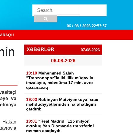
06 / 08 / 2026 22:53:38
ARAQLI
nin
XƏBƏRLƏR
07-08-2026
06-08-2026
19:10
Məhəmməd Salah
“Trabzonspor”la iki illik müqavilə
imzalayıb, mövsümə 17 mln. avro
qazanacaq
asitəçi
əyə və
19:03
Rubinyan Matviyenkoya ixrac
məhdudiyyətlərindən narahatlığını
etməyə
çatdırıb
19:01
“Real Madrid” 125 milyon
i Hakan
avroluq Yan Diomande transferini
avrovla
rəsmən açıqlayıb