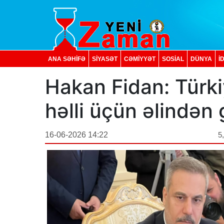
ANA SƏHİFƏ
SİYASƏT
CƏMİYYƏT
SOSIAL
DÜNYA
İ
Hakan Fidan: Türk
həlli üçün əlindən 
16-06-2026 14:22
5