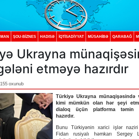
DMAN
ŞOU-BİZNES
HADISƏ
İQTISADIYYAT
MÜSAHİBƏ
QARABAĞ
M
iyə Ukrayna münaqişəsi
gələni etməyə hazırdır
,155 oxunub
Türkiyə Ukrayna münaqişəsində v
kimi mümkün olan hər şeyi etm
dialoq üçün platforma təmin 
hazırdır.
Bunu Türkiyənin xarici işlər nazir
Fidan rusiyalı həmkarı Sergey L