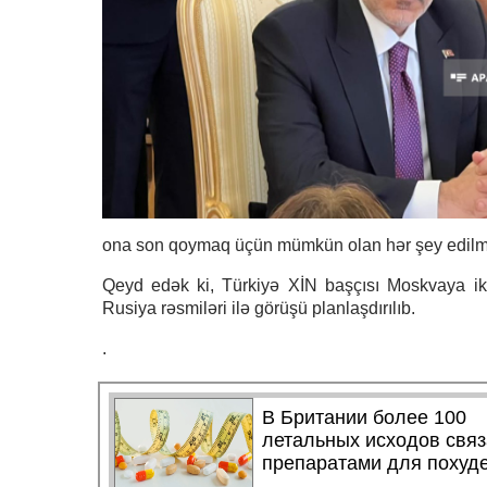
ona son qoymaq üçün mümkün olan hər şey edilmə
Qeyd edək ki, Türkiyə XİN başçısı Moskvaya ik
Rusiya rəsmiləri ilə görüşü planlaşdırılıb.
.