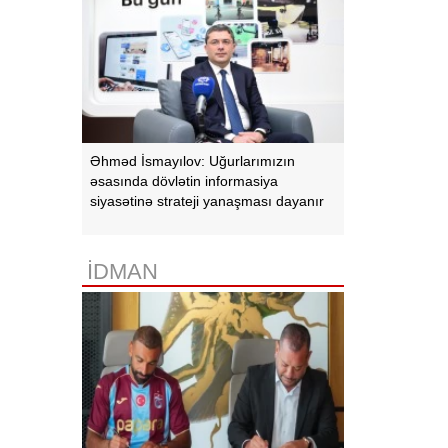
Əhməd İsmayılov: Uğurlarımızın
əsasında dövlətin informasiya
siyasətinə strateji yanaşması dayanır
İDMAN