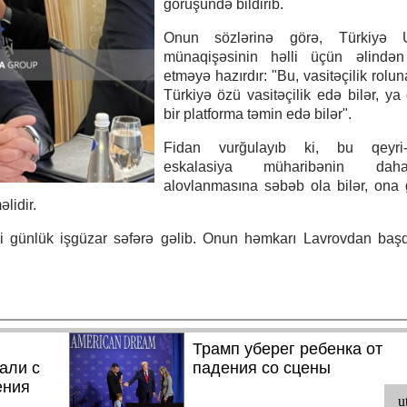
görüşündə bildirib.
Onun sözlərinə görə, Türkiyə 
münaqişəsinin həlli üçün əlindən
etməyə hazırdır: "Bu, vasitəçilik rolun
Türkiyə özü vasitəçilik edə bilər, ya
bir platforma təmin edə bilər".
Fidan vurğulayıb ki, bu qeyri-sa
eskalasiya müharibənin d
alovlanmasına səbəb ola bilər, ona
lidir.
i günlük işgüzar səfərə gəlib. Onun həmkarı Lavrovdan baş