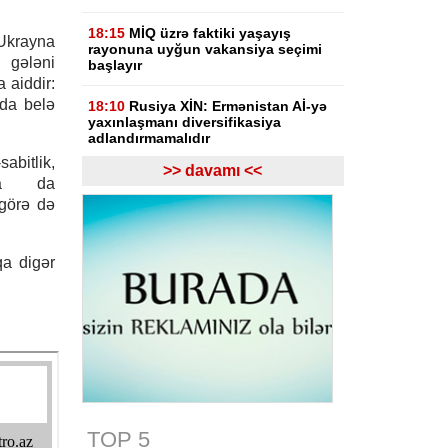
18:15
MİQ üzrə faktiki yaşayış
Ukrayna
rayonuna uyğun vakansiya seçimi
 gələni
başlayır
a aiddir:
 da belə
18:10
Rusiya XİN: Ermənistan Aİ-yə
yaxınlaşmanı diversifikasiya
adlandırmamalıdır
bitlik,
>> davamı <<
18:03
Rasim İldırımzadə, Zaur
aha da
Mirzəzadə və Qoşqar Məmmədovun
 görə də
apellyasiya şikayəti üzrə məhkəmə
başlayıb
qa digər
17:12
Gürcüstan Gəlirlər Xidməti
azərbaycanlı sürücülərin gömrükdə
saxlanılması məsələsini araşdırır
17:06
"Europol" miqrantların qeyri-
qanuni daşınmasında şübhəli
bilinən suriyalıları saxlayıb
17:01
Zərdabda maşın dirəyə
çırpılıb, ölən və xəsarət alanlar var -
TOP 5
FOTO