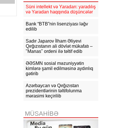
Süni intellekt və Yaradan: yaradılış
16:31
Bu il dövlət büdcəsinə 11,5
və Yaradan haqqında düşüncələr
mlrd. manata yaxın vergi daxil olub
Bank “BTB”nin lisenziyası ləğv
16:04
Tramp zəng etdi - Pentaqonda
edilib
təcili iclas təyin olundu
Sadır Japarov İlham Əliyevi
15:53
Ceyhun Bayramov: Rusiya və
Qırğızıstanın ali dövlət mükafatı –
Ukrayna arasındakı hərbi
"Manas" ordeni ilə təltif edib
əməliyyatlar ən qısa zamanda
dayandırılmalıdır
ƏƏSMN sosial məzuniyyətin
kimlərə şamil edilməsinə aydınlıq
15:41
İranda “Mossad”la əlaqəli 20-
gətirib
dən çox şəxsin saxlanıldığı bildirilir
15:26
Azərbaycan və Qırğızıstan
Kiyevdə Azərbaycan və
Ukrayna xarici işlər nazirlərinin
prezidentlərinin təltifolunma
görüşü olub
mərasimi keçirilib
15:14
Ceyhun Bayramov Ukraynada
Azərbaycan Xalq Cümhuriyyətinin
MÜSAHİBƏ
diplomatik irsinə aid arxiv sənədləri
ilə tanış olub