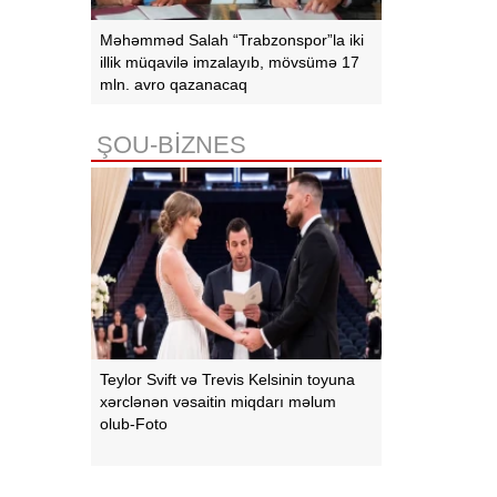
Məhəmməd Salah “Trabzonspor”la iki
illik müqavilə imzalayıb, mövsümə 17
mln. avro qazanacaq
ŞOU-BİZNES
Teylor Svift və Trevis Kelsinin toyuna
xərclənən vəsaitin miqdarı məlum
olub-Foto