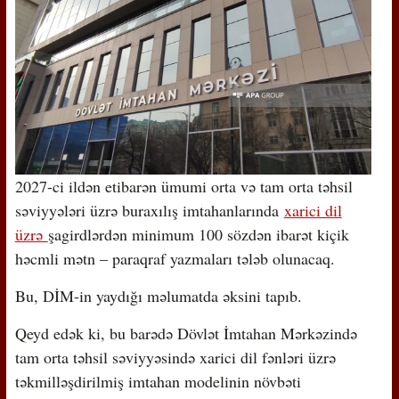
2027-ci ildən etibarən ümumi orta və tam orta təhsil
səviyyələri üzrə buraxılış imtahanlarında
xarici dil
üzrə
şagirdlərdən minimum 100 sözdən ibarət kiçik
həcmli mətn – paraqraf yazmaları tələb olunacaq.
Bu, DİM-in yaydığı məlumatda əksini tapıb.
Qeyd edək ki, bu barədə Dövlət İmtahan Mərkəzində
tam orta təhsil səviyyəsində xarici dil fənləri üzrə
təkmilləşdirilmiş imtahan modelinin növbəti