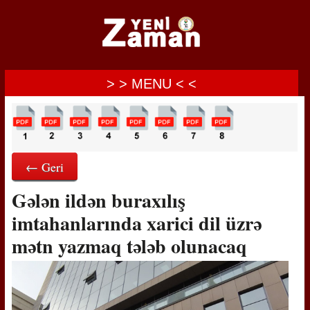
> > MENU < <
← Geri
Gələn ildən buraxılış
imtahanlarında xarici dil üzrə
mətn yazmaq tələb olunacaq