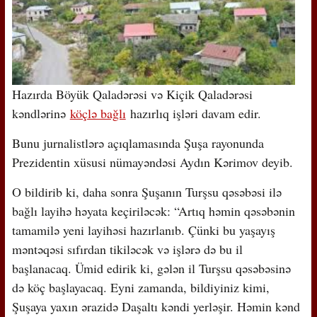
Hazırda Böyük Qaladərəsi və Kiçik Qaladərəsi
kəndlərinə
köçlə bağlı
hazırlıq işləri davam edir.
Bunu jurnalistlərə açıqlamasında Şuşa rayonunda
Prezidentin xüsusi nümayəndəsi Aydın Kərimov deyib.
O bildirib ki, daha sonra Şuşanın Turşsu qəsəbəsi ilə
bağlı layihə həyata keçiriləcək: “Artıq həmin qəsəbənin
tamamilə yeni layihəsi hazırlanıb. Çünki bu yaşayış
məntəqəsi sıfırdan tikiləcək və işlərə də bu il
başlanacaq. Ümid edirik ki, gələn il Turşsu qəsəbəsinə
də köç başlayacaq. Eyni zamanda, bildiyiniz kimi,
Şuşaya yaxın ərazidə Daşaltı kəndi yerləşir. Həmin kənd