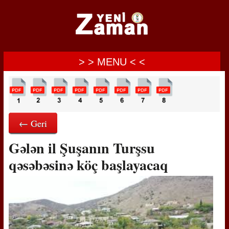
> > MENU < <
← Geri
Gələn il Şuşanın Turşsu
qəsəbəsinə köç başlayacaq