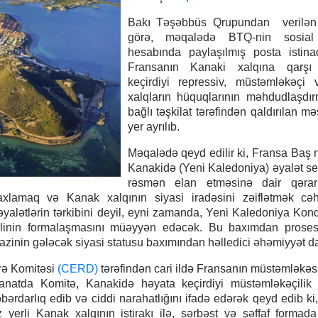
Bakı Təşəbbüs Qrupundan verilən
görə, məqalədə BTQ-nin sosial
hesabında paylaşılmış posta istinad
Fransanın Kanaki xalqına qarşı
keçirdiyi repressiv, müstəmləkəçi 
xalqların hüquqlarının məhdudlaşdır
bağlı təşkilat tərəfindən qaldırılan m
yer ayrılıb.
Məqalədə qeyd edilir ki, Fransa Baş n
Kanakidə (Yeni Kaledoniya) əyalət seç
rəsmən elan etməsinə dair qərar
axlamaq və Kanak xalqının siyasi iradəsini zəiflətmək cə
əyalətlərin tərkibini deyil, eyni zamanda, Yeni Kaledoniya Konq
elinin formalaşmasını müəyyən edəcək. Bu baxımdan prose
zinin gələcək siyasi statusu baxımından həlledici əhəmiyyət daş
zrə Komitəsi
(CERD)
tərəfindən cari ildə Fransanın müstəmləkəsi
natda Komitə, Kanakidə həyata keçirdiyi müstəmləkəçilik 
ərdarlıq edib və ciddi narahatlığını ifadə edərək qeyd edib ki
ız yerli Kanak xalqının iştirakı ilə, sərbəst və şəffaf formad