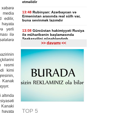
etməlidir
 xəbərə
13:48
Rubinyan: Azərbaycan və
 media
Ermənistan arasında real sülh var,
 edilir,
buna sevinmək lazımdır
 həyata
və yerli
13:08
Gürcüstan hakimiyyəti Rusiya
ması ilə
ilə müharibənin başlamasında
Saakaşvilini günahlandırıb
əsələlərə
>> davamı <<
12:47
Ermənistanın Baş naziri Nikol
Paşinyan Azərbaycan Prezidenti
azirinin
İlham Əliyevə zəng edib
kilərini
ı rəsmi
12:27
Bazar günü Azərbaycanda 40
hdi kimi
dərəcə isti olacaq
resinin,
s Kanak
11:33
Türkiyəli ekspert: İlham
Əliyevin rəhbərliyi ilə tarixi dönüş
ıyır.
baş verdi
 altında
11:17
Rusiyadan Ermənistana
siyasəti
Azərbaycandan keçməklə 15 vaqon
, Kanaki
buğda, 10 vaqon daş kömür
TOP 5
a həyata
göndərilib