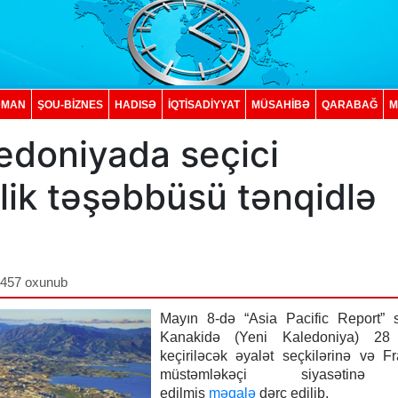
DMAN
ŞOU-BİZNES
HADISƏ
İQTISADIYYAT
MÜSAHİBƏ
QARABAĞ
M
edoniyada seçici
klik təşəbbüsü tənqidlə
,457 oxunub
Mayın 8-də “Asia Pacific Report” s
Kanakidə (Yeni Kaledoniya) 28
keçiriləcək əyalət seçkilərinə və F
müstəmləkəçi siyasətinə
edilmiş
məqalə
dərc edilib.