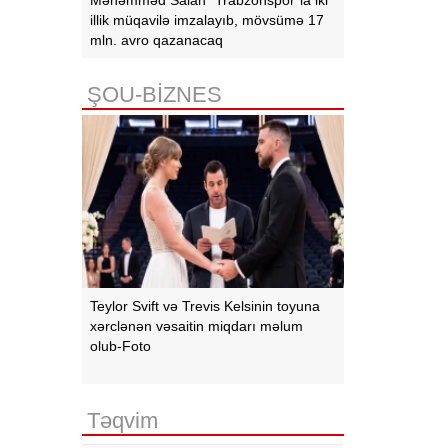
illik müqavilə imzalayıb, mövsümə 17
mln. avro qazanacaq
ŞOU-BİZNES
Teylor Svift və Trevis Kelsinin toyuna
xərclənən vəsaitin miqdarı məlum
olub-Foto
Təqvim