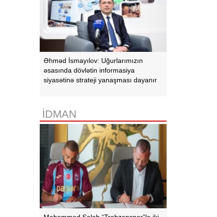
Əhməd İsmayılov: Uğurlarımızın
əsasında dövlətin informasiya
siyasətinə strateji yanaşması dayanır
İDMAN
Məhəmməd Salah “Trabzonspor”la iki