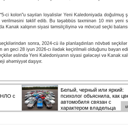
“5-ci kolon”u sayılan loyalislər Yeni Kaledoniyada doğulmuş ş
verilməsini təklif edib. Bu təşəbbüs təxminən 10 min yeni s
 da Kanak xalqının siyasi təmsilçiliyinə və mövcud seçki balansı
eçkilərindən sonra, 2024-cü ilə planlaşdırılan növbəti seçkilər
rin ən geci 28 iyun 2026-cı ilədək keçirilməli olduğunu bəyan edi
eçkilər əslində Yeni Kaledoniyanın siyasi gələcəyi və Kanak xal
ji əhəmiyyət daşıyır.