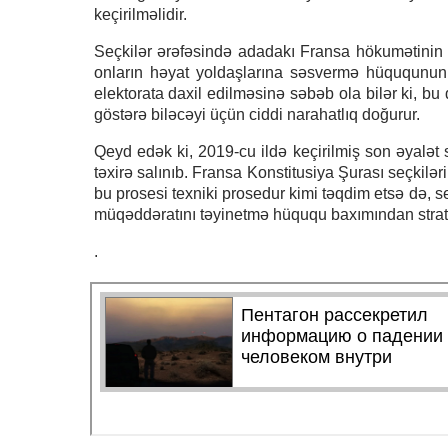
keçirilməlidir.
Seçkilər ərəfəsində adadakı Fransa hökumətinin 
onların həyat yoldaşlarına səsvermə hüququnun 
elektorata daxil edilməsinə səbəb ola bilər ki, bu
göstərə biləcəyi üçün ciddi narahatlıq doğurur.
Qeyd edək ki, 2019-cu ildə keçirilmiş son əyalət s
təxirə salınıb. Fransa Konstitusiya Şurası seçkilə
bu prosesi texniki prosedur kimi təqdim etsə də, s
müqəddəratını təyinetmə hüququ baxımından strate
.