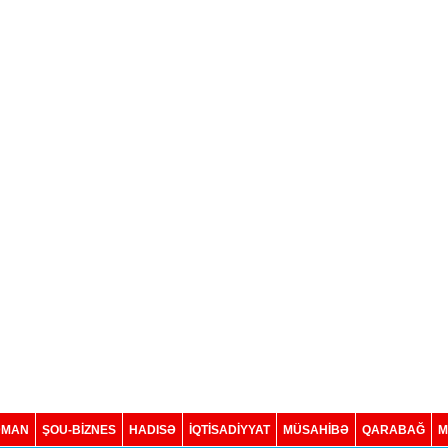
DMAN
ŞOU-BİZNES
HADISƏ
İQTISADIYYAT
MÜSAHİBƏ
QARABAĞ
M