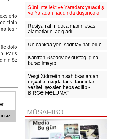
Süni intellekt və Yaradan: yaradılış
10:54
KİV: Ukrayna Qazaxıstan
və Yaradan haqqında düşüncələr
əxslərlə
neftini daşıyan tankerləri hədəfə
almayacaq
eçicinin
Rusiyalı alim qocalmanın əsas
na təsir
əlamətlərini açıqladı
10:44
CNN: ABŞ Baş Qərargah rəisi
İranla müharibədən çıxış yolu axtarır
Unibankda yeni sədr təyinatı olub
 üç dəfə
10:26
Ermənistanın Baş naziri: Yaxın
b. Paris
vaxtlarda TRIPP layihəsinin praktiki
Kamran Əsədov ev dustaqlığına
qının öz
icrasına başlayacağıq
buraxılmayıb
10:15
Paşinyan: Ermənistanla
Vergi Xidmətinin sahibkarlardan
Azərbaycan arasında münaqişə
rüşvət almaqda təqsirləndirilən
səhifəsi bağlanıb, sülh bərqərar
vəzifəli şəxsləri həbs edilib -
olub
BİRGƏ MƏLUMAT
09:58
Paşinyan: Ermənistan ötən il
avqustun 8-nə qədər dalanda idi
MÜSAHİBƏ