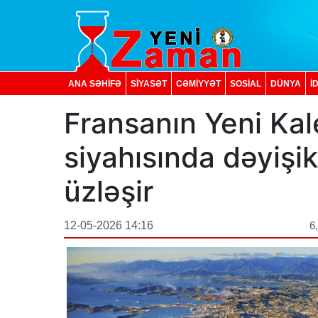
ANA SƏHİFƏ
SİYASƏT
CƏMİYYƏT
SOSIAL
DÜNYA
İ
Fransanın Yeni Kal
siyahısında dəyişi
üzləşir
12-05-2026 14:16
6