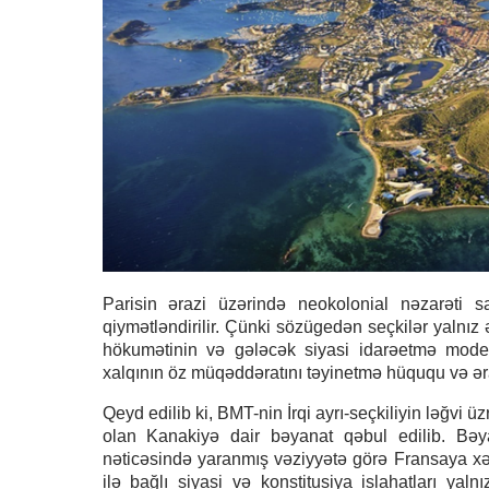
Parisin ərazi üzərində neokolonial nəzarəti s
qiymətləndirilir. Çünki sözügedən seçkilər yalnız 
hökumətinin və gələcək siyasi idarəetmə mod
xalqının öz müqəddəratını təyinetmə hüququ və əra
Qeyd edilib ki, BMT-nin İrqi ayrı-seçkiliyin ləğvi ü
olan Kanakiyə dair bəyanat qəbul edilib. Bəya
nəticəsində yaranmış vəziyyətə görə Fransaya xəb
ilə bağlı siyasi və konstitusiya islahatları yaln