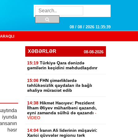
08 / 08 / 2026 11:35:40
ARAQLI
XƏBƏRLƏR
08-08-2026
15:19
Türkiyə Qara dənizdə
gəmilərin keçidini məhdudlaşdırır
15:06
FHN çimərliklərdə
təhlükəsizlik qaydaları ilə bağlı
əhaliyə müraciət edib
14:38
Hikmət Hacıyev: Prezident
İlham Əliyev müharibəni qazandı,
aytında
eyni zamanda sülhü də qazandı
-
 iyunda
VİDEO
ransanın
 həsr
14:04
İranın Ali liderinin müşaviri:
Xarici qüvvələr regionu tərk