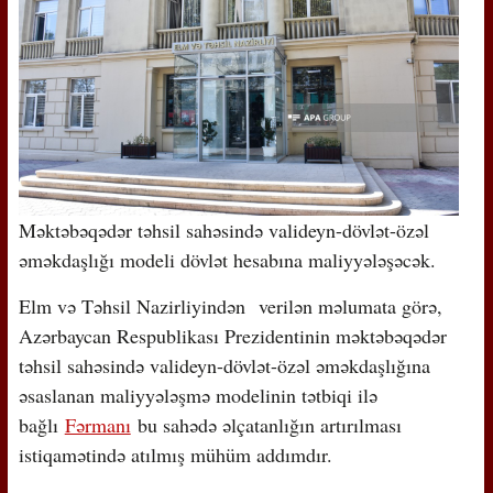
Məktəbəqədər təhsil sahəsində valideyn-dövlət-özəl
əməkdaşlığı modeli dövlət hesabına maliyyələşəcək.
Elm və Təhsil Nazirliyindən verilən məlumata görə,
Azərbaycan Respublikası Prezidentinin məktəbəqədər
təhsil sahəsində valideyn-dövlət-özəl əməkdaşlığına
əsaslanan maliyyələşmə modelinin tətbiqi ilə
bağlı
Fərmanı
bu sahədə əlçatanlığın artırılması
istiqamətində atılmış mühüm addımdır.