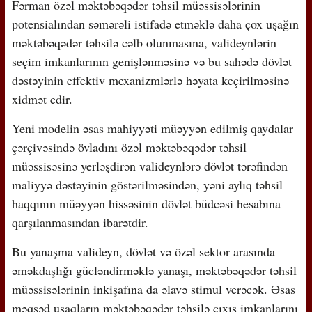
Fərman özəl məktəbəqədər təhsil müəssisələrinin
potensialından səmərəli istifadə etməklə daha çox uşağın
məktəbəqədər təhsilə cəlb olunmasına, valideynlərin
seçim imkanlarının genişlənməsinə və bu sahədə dövlət
dəstəyinin effektiv mexanizmlərlə həyata keçirilməsinə
xidmət edir.
Yeni modelin əsas mahiyyəti müəyyən edilmiş qaydalar
çərçivəsində övladını özəl məktəbəqədər təhsil
müəssisəsinə yerləşdirən valideynlərə dövlət tərəfindən
maliyyə dəstəyinin göstərilməsindən, yəni aylıq təhsil
haqqının müəyyən hissəsinin dövlət büdcəsi hesabına
qarşılanmasından ibarətdir.
Bu yanaşma valideyn, dövlət və özəl sektor arasında
əməkdaşlığı gücləndirməklə yanaşı, məktəbəqədər təhsil
müəssisələrinin inkişafına da əlavə stimul verəcək. Əsas
məqsəd uşaqların məktəbəqədər təhsilə çıxış imkanlarını