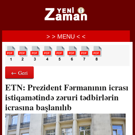
> > MENU < <
← Geri
ETN: Prezident Fərmanının icrası
istiqamətində zəruri tədbirlərin
icrasına başlanılıb