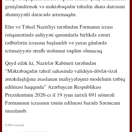
genişləndirmək və məktəbəqədər təhsilin əhatə dairəsini
əhəmiyyətli dərəcədə artırmaqdır.
Elm və Təhsil Nazirliyi tərəfindən Fərmanın icrası
istiqamətində aidiyyəti qurumlarla birlikdə zəruri
tədbirlərin icrasına başlanılıb və yaxın günlərdə
ictimaiyyətə ətraflı məlumat təqdim olunacaq.
Qeyd edək ki, Nazirlər Kabineti tərəfindən
“Məktəbəqədər təhsil sahəsində valideyn-dövlət-özəl
əməkdaşlığına əsaslanan maliyyələşmə modelinin tətbiq
edilməsi haqqında” Azərbaycan Respublikası
Prezidentinin 2026-cı il 19 iyun tarixli 691 nömrəli
Fərmanının icrasının təmin edilməsi barədə Sərəncam
imzalanıb.
5,004 oxunub