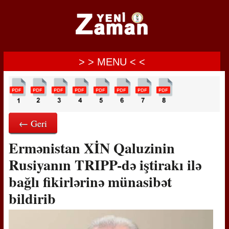
> > MENU < <
← Geri
Ermənistan XİN Qaluzinin
Rusiyanın TRIPP-də iştirakı ilə
bağlı fikirlərinə münasibət
bildirib