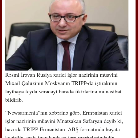
Rəsmi İrəvan Rusiya xarici işlər nazirinin müavini
Mixail Qaluzinin Moskvanın TRIPP-də iştirakının
layihəyə fayda verəcəyi barədə fikirlərinə münasibət
bildirib.
“Newsarmenia”nın xəbərinə görə, Ermənistan xarici
işlər nazirinin müavini Mnatsakan Safaryan deyib ki,
hazırda TRIPP Ermənistan–ABŞ formatında həyata
keçirilir, saziş imzalanıb və icra mərhələsindədir.