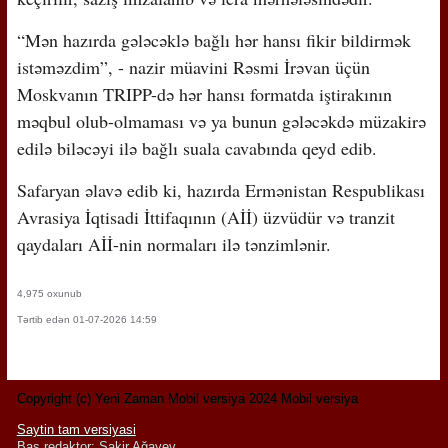
“Mən hazırda gələcəklə bağlı hər hansı fikir bildirmək
istəməzdim”, - nazir müavini Rəsmi İrəvan üçün
Moskvanın TRIPP-də hər hansı formatda iştirakının
məqbul olub-olmaması və ya bunun gələcəkdə müzakirə
edilə biləcəyi ilə bağlı suala cavabında qeyd edib.
Safaryan əlavə edib ki, hazırda Ermənistan Respublikası
Avrasiya İqtisadi İttifaqının (Aİİ) üzvüdür və tranzit
qaydaları Aİİ-nin normaları ilə tənzimlənir.
4,975 oxunub
Tərtib edən 01-07-2026 14:59
Copyright (c) Yeni Zaman Mobil versiya 2024 Mobil versiya
Saytin tam versiyasi
Baş redaktor: Şakir Ağayev