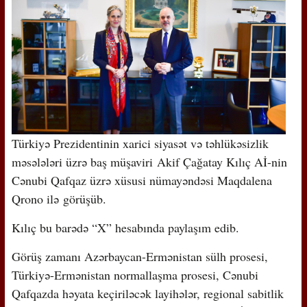
Türkiyə Prezidentinin xarici siyasət və təhlükəsizlik
məsələləri üzrə baş müşaviri Akif Çağatay Kılıç Aİ-nin
Cənubi Qafqaz üzrə xüsusi nümayəndəsi Maqdalena
Qrono ilə görüşüb.
Kılıç bu barədə “X” hesabında paylaşım edib.
Görüş zamanı Azərbaycan-Ermənistan sülh prosesi,
Türkiyə-Ermənistan normallaşma prosesi, Cənubi
Qafqazda həyata keçiriləcək layihələr, regional sabitlik