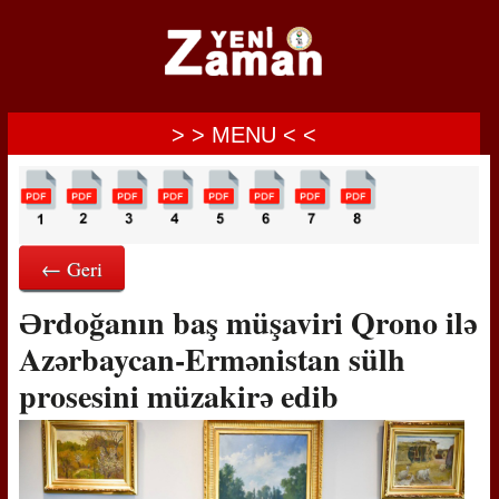
> > MENU < <
← Geri
Ərdoğanın baş müşaviri Qrono ilə
Azərbaycan-Ermənistan sülh
prosesini müzakirə edib