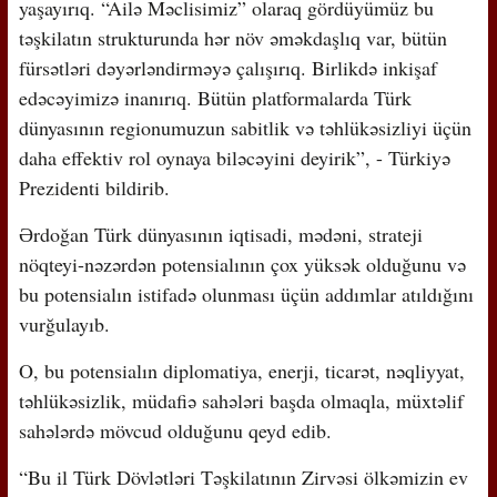
yaşayırıq. “Ailə Məclisimiz” olaraq gördüyümüz bu
təşkilatın strukturunda hər növ əməkdaşlıq var, bütün
fürsətləri dəyərləndirməyə çalışırıq. Birlikdə inkişaf
edəcəyimizə inanırıq. Bütün platformalarda Türk
dünyasının regionumuzun sabitlik və təhlükəsizliyi üçün
daha effektiv rol oynaya biləcəyini deyirik”, - Türkiyə
Prezidenti bildirib.
Ərdoğan Türk dünyasının iqtisadi, mədəni, strateji
nöqteyi-nəzərdən potensialının çox yüksək olduğunu və
bu potensialın istifadə olunması üçün addımlar atıldığını
vurğulayıb.
O, bu potensialın diplomatiya, enerji, ticarət, nəqliyyat,
təhlükəsizlik, müdafiə sahələri başda olmaqla, müxtəlif
sahələrdə mövcud olduğunu qeyd edib.
“Bu il Türk Dövlətləri Təşkilatının Zirvəsi ölkəmizin ev