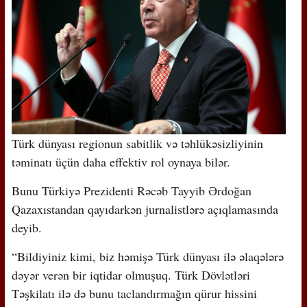
Türk dünyası regionun sabitlik və təhlükəsizliyinin
təminatı üçün daha effektiv rol oynaya bilər.
Bunu Türkiyə Prezidenti Rəcəb Tayyib Ərdoğan
Qazaxıstandan qayıdarkən jurnalistlərə açıqlamasında
deyib.
“Bildiyiniz kimi, biz həmişə Türk dünyası ilə əlaqələrə
dəyər verən bir iqtidar olmuşuq. Türk Dövlətləri
Təşkilatı ilə də bunu taclandırmağın qürur hissini