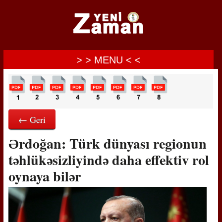
> > MENU < <
← Geri
Ərdoğan: Türk dünyası regionun
təhlükəsizliyində daha effektiv rol
oynaya bilər