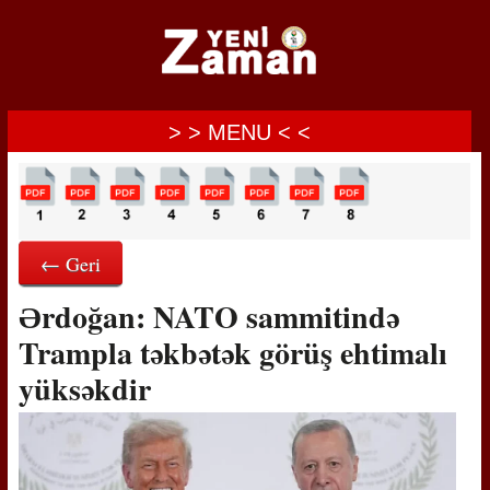
> > MENU < <
← Geri
Ərdoğan: NATO sammitində
Trampla təkbətək görüş ehtimalı
yüksəkdir