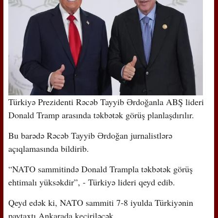
Türkiyə Prezidenti Rəcəb Tayyib Ərdoğanla ABŞ lideri
Donald Tramp arasında təkbətək görüş planlaşdırılır.
Bu barədə Rəcəb Tayyib Ərdoğan jurnalistlərə
açıqlamasında bildirib.
“NATO sammitində Donald Trampla təkbətək görüş
ehtimalı yüksəkdir”, - Türkiyə lideri qeyd edib.
Qeyd edək ki, NATO sammiti 7-8 iyulda Türkiyənin
paytaxtı Ankarada keçiriləcək.