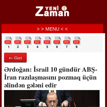
> > MENU < <
← Geri
Ərdoğan: İsrail 10 gündür ABŞ-
İran razılaşmasını pozmaq üçün
əlindən gələni edir