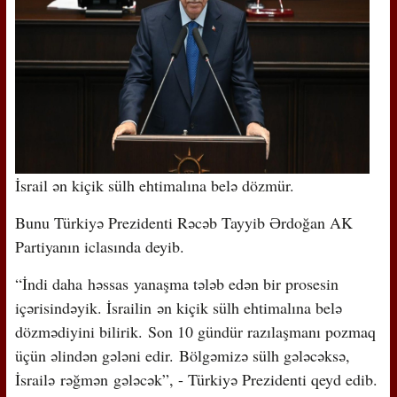
İsrail ən kiçik sülh ehtimalına belə dözmür.
Bunu Türkiyə Prezidenti Rəcəb Tayyib Ərdoğan AK
Partiyanın iclasında deyib.
“İndi daha həssas yanaşma tələb edən bir prosesin
içərisindəyik. İsrailin ən kiçik sülh ehtimalına belə
dözmədiyini bilirik. Son 10 gündür razılaşmanı pozmaq
üçün əlindən gələni edir. Bölgəmizə sülh gələcəksə,
İsrailə rəğmən gələcək”, - Türkiyə Prezidenti qeyd edib.