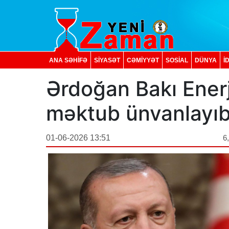
ANA SƏHİFƏ
SİYASƏT
CƏMİYYƏT
SOSIAL
DÜNYA
İ
Ərdoğan Bakı Enerji
məktub ünvanlayı
01-06-2026 13:51
6