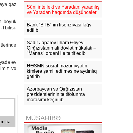
yaya qaz
Süni intellekt və Yaradan: yaradılış
16:31
Bu il dövlət büdcəsinə 11,5
və Yaradan haqqında düşüncələr
mlrd. manata yaxın vergi daxil olub
ün böyük
Bank “BTB”nin lisenziyası ləğv
Tbilisi-
16:04
Tramp zəng etdi - Pentaqonda
edilib
təcili iclas təyin olundu
Sadır Japarov İlham Əliyevi
tlərində
15:53
Ceyhun Bayramov: Rusiya və
Qırğızıstanın ali dövlət mükafatı –
Ukrayna arasındakı hərbi
"Manas" ordeni ilə təltif edib
əməliyyatlar ən qısa zamanda
dayandırılmalıdır
lyada ev
ƏƏSMN sosial məzuniyyətin
rimiz və
kimlərə şamil edilməsinə aydınlıq
15:41
İranda “Mossad”la əlaqəli 20-
gətirib
dən çox şəxsin saxlanıldığı bildirilir
15:26
Azərbaycan və Qırğızıstan
Kiyevdə Azərbaycan və
Ukrayna xarici işlər nazirlərinin
prezidentlərinin təltifolunma
görüşü olub
mərasimi keçirilib
15:14
Ceyhun Bayramov Ukraynada
Azərbaycan Xalq Cümhuriyyətinin
MÜSAHİBƏ
diplomatik irsinə aid arxiv sənədləri
ilə tanış olub