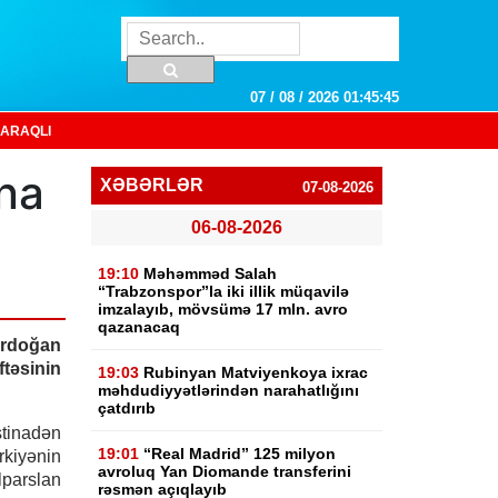
07 / 08 / 2026 01:45:46
ARAQLI
ına
XƏBƏRLƏR
07-08-2026
06-08-2026
19:10
Məhəmməd Salah
“Trabzonspor”la iki illik müqavilə
imzalayıb, mövsümə 17 mln. avro
qazanacaq
Ərdoğan
təsinin
19:03
Rubinyan Matviyenkoya ixrac
məhdudiyyətlərindən narahatlığını
çatdırıb
tinadən
19:01
“Real Madrid” 125 milyon
rkiyənin
avroluq Yan Diomande transferini
lparslan
rəsmən açıqlayıb