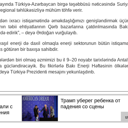
st ayında Türkiyə-Azərbaycan birgə təşəbbüsü nəticəsində Suri
egional təhlükəsizliyə mühüm töhfə verir.
dən ixracı istiqamətində əməkdaşlığımızı genişləndirmək üç
təbii ehtiyatlarının Qərb bazarlarına çatdırılmasında Bakı-
idə edirik”, – deyə Ərdoğan vurğulayıb.
şıl enerji də daxil olmaqla enerji sektorunun bütün istiqamə
s götürən bir baxışa sahibdir.
ələrdən biri olmaq əzmimizi bu il 9–20 noyabr tarixlərində Anta
gücləndirəcəyik. Bu fikirlərlə Bakı Enerji Həftəsinin ölkələ
deyə Türkiyə Prezidenti mesajını yekunlaşdırıb.