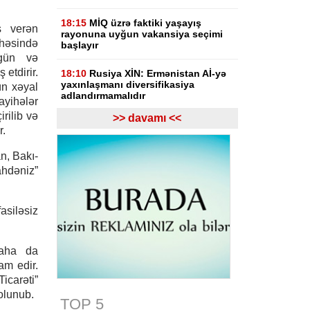
18:15
MİQ üzrə faktiki yaşayış
ş verən
rayonuna uyğun vakansiya seçimi
həsində
başlayır
zgün və
etdirir.
18:10
Rusiya XİN: Ermənistan Aİ-yə
yaxınlaşmanı diversifikasiya
ün xəyal
adlandırmamalıdır
ihələr
rilib və
>> davamı <<
18:03
Rasim İldırımzadə, Zaur
r.
Mirzəzadə və Qoşqar Məmmədovun
apellyasiya şikayəti üzrə məhkəmə
n, Bakı-
başlayıb
ahdəniz”
17:12
Gürcüstan Gəlirlər Xidməti
azərbaycanlı sürücülərin gömrükdə
saxlanılması məsələsini araşdırır
asiləsiz
17:06
"Europol" miqrantların qeyri-
qanuni daşınmasında şübhəli
 daha da
bilinən suriyalıları saxlayıb
am edir.
icarəti”
17:01
Zərdabda maşın dirəyə
olunub.
çırpılıb, ölən və xəsarət alanlar var -
TOP 5
FOTO