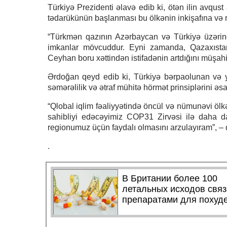
Türkiyə Prezidenti əlavə edib ki, ötən ilin avqu
tədarükünün başlanması bu ölkənin inkişafına və r
“Türkmən qazının Azərbaycan və Türkiyə üzərin
imkanlar mövcuddur. Eyni zamanda, Qazaxıstanın 
Ceyhan boru xəttindən istifadənin artdığını müşah
Ərdoğan qeyd edib ki, Türkiyə bərpaolunan və ya
səmərəlilik və ətraf mühitə hörmət prinsiplərini əsa
“Qlobal iqlim fəaliyyətində öncül və nümunəvi ölk
sahibliyi edəcəyimiz COP31 Zirvəsi ilə daha da 
regionumuz üçün faydalı olmasını arzulayıram”, – 
.