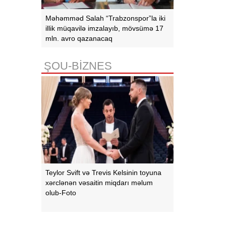
Məhəmməd Salah “Trabzonspor”la iki
illik müqavilə imzalayıb, mövsümə 17
mln. avro qazanacaq
ŞOU-BİZNES
Teylor Svift və Trevis Kelsinin toyuna
xərclənən vəsaitin miqdarı məlum
olub-Foto