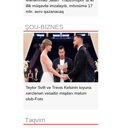
illik müqavilə imzalayıb, mövsümə 17
mln. avro qazanacaq
ŞOU-BİZNES
Teylor Svift və Trevis Kelsinin toyuna
xərclənən vəsaitin miqdarı məlum
olub-Foto
Təqvim