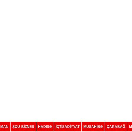
DMAN
ŞOU-BİZNES
HADISƏ
İQTISADIYYAT
MÜSAHİBƏ
QARABAĞ
M