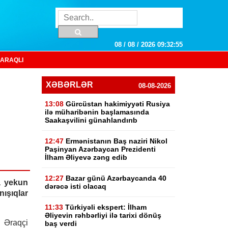
08 / 08 / 2026 09:32:56
ARAQLI
XƏBƏRLƏR
08-08-2026
13:08
Gürcüstan hakimiyyəti Rusiya
ilə müharibənin başlamasında
Saakaşvilini günahlandırıb
12:47
Ermənistanın Baş naziri Nikol
Paşinyan Azərbaycan Prezidenti
İlham Əliyevə zəng edib
12:27
Bazar günü Azərbaycanda 40
a yekun
dərəcə isti olacaq
ışıqlar
11:33
Türkiyəli ekspert: İlham
Əliyevin rəhbərliyi ilə tarixi dönüş
s Əraqçi
baş verdi