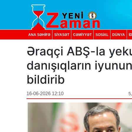
ANA SƏHİFƏ
SİYASƏT
CƏMİYYƏT
SOSIAL
DÜNYA
İ
Əraqçi ABŞ-la yek
danışıqların iyunu
bildirib
16-06-2026 12:10
5