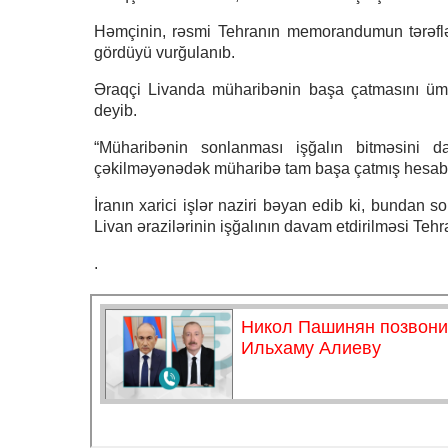
Həmçinin, rəsmi Tehranın memorandumun tərəfləri 
gördüyü vurğulanıb.
Əraqçi Livanda müharibənin başa çatmasını ümu
deyib.
“Müharibənin sonlanması işğalın bitməsini da 
çəkilməyənədək müharibə tam başa çatmış hesab 
İranın xarici işlər naziri bəyan edib ki, bundan s
Livan ərazilərinin işğalının davam etdirilməsi Te
.