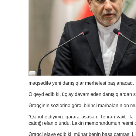
məqsədilə yeni danışıqlar mərhələsi başlanacaq.
O qeyd edib ki, üç ay davam edən danışıqlardan son
Əraqçinin sözlərinə görə, birinci mərhələnin ən m
“Qəbul etdiyimiz qərara əsasən, Tehran vaxtı il
çatdığı elan olundu. Lakin memorandumun rəsmi 
Əraqçi əlavə edib ki, müharibənin başa çatması L