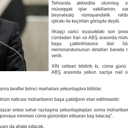
Tehranda akkreditə olunmuş səfi
müvəqqəti işlər vəkillərinin, xa
beynəlxalq nümayəndəlik rəhbər
iştirakı ilə keçirilən görüşdə deyib.
Əraqçi xarici siyasətdəki son pros
cümlədən İran və ABŞ arasında müha
başa çatdırılmasına dair İsl
memorandumunun detalları barədə 
verib.
XİN rəhbəri bildirib ki, cümə günü
ABŞ arasında yekun sazişə nail o
ra tərəflər birinci mərhələni yekunlaşdıra biliblər.
ühüm nəticəsi müharibənin başa çatdığının elan edilməsidir:
ə bazar ertəsi səhər razılaşma yekunlaşdıqdan sonra müharibə
qüvvəyə minməsi cümə günündən etibarən baş tutacaq”.
ivanı da əhatə edəcək.