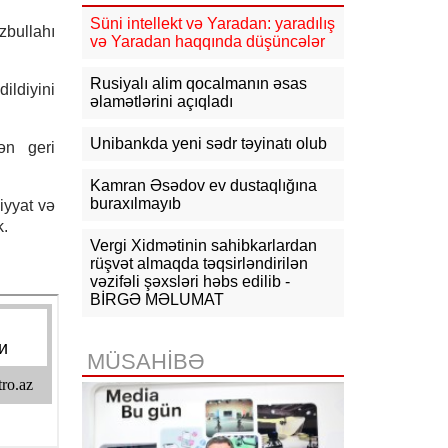
09:34
ABŞ-da faydalı qazıntıların
Süni intellekt və Yaradan: yaradılış
zbullahı
hasilatına 3 milyard dollar
və Yaradan haqqında düşüncələr
investisiya qoyulacaq
Rusiyalı alim qocalmanın əsas
ildiyini
09:14
NYT: ABŞ Kubanın rəhbəri
əlamətlərini açıqladı
vəzifəsinə namizəd axtarır
Unibankda yeni sədr təyinatı olub
dən geri
09:04
Azərbaycan XİN
Gürcüstandakı münaqişənin sülh
yolu ilə həllinə dəstəyini təsdiqləyib
Kamran Əsədov ev dustaqlığına
buraxılmayıb
iyyat və
08:57
Azərbaycan-ABŞ strateji
k.
tərəfdaşlığının əsasını qoyan
Vergi Xidmətinin sahibkarlardan
memorandumun imzalanmasının bir
rüşvət almaqda təqsirləndirilən
ili tamam olur
vəzifəli şəxsləri həbs edilib -
BİRGƏ MƏLUMAT
07-08-2026
19:03
Bəzi yerlərə yağış yağacaq,
MÜSAHİBƏ
dolu düşəcək - XƏBƏRDARLIQ