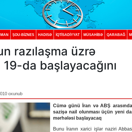
DMAN
ŞOU-BİZNES
HADISƏ
İQTISADIYYAT
MÜSAHİBƏ
QARABAĞ
M
un razılaşma üzrə
n 19-da başlayacağını
,010 oxunub
Cümə günü İran və ABŞ arasınd
sazişə nail olunması üçün yeni dan
mərhələsi başlayacaq
Bunu İranın xarici işlər naziri Abba