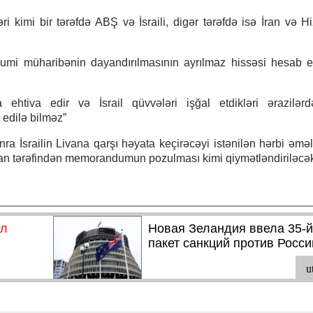
kimi bir tərəfdə ABŞ və İsraili, digər tərəfdə isə İran və Hi
mi müharibənin dayandırılmasının ayrılmaz hissəsi hesab ed
ehtiva edir və İsrail qüvvələri işğal etdikləri ərazilər
edilə bilməz”
onra İsrailin Livana qarşı həyata keçirəcəyi istənilən hərbi əməl
hran tərəfindən memorandumun pozulması kimi qiymətləndiriləcə