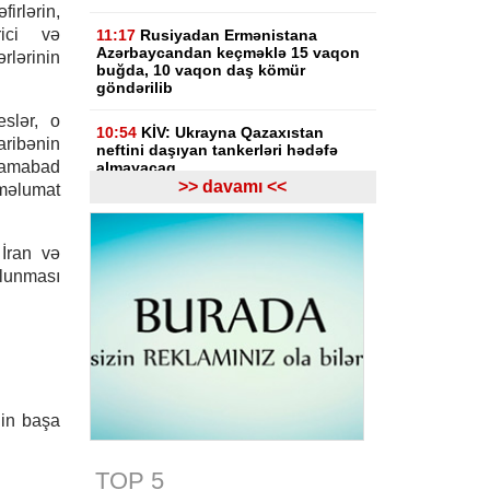
rlərin,
rici və
11:17
Rusiyadan Ermənistana
Azərbaycandan keçməklə 15 vaqon
lərinin
buğda, 10 vaqon daş kömür
göndərilib
eslər, o
10:54
KİV: Ukrayna Qazaxıstan
ribənin
neftini daşıyan tankerləri hədəfə
amabad
almayacaq
>> davamı <<
məlumat
10:44
CNN: ABŞ Baş Qərargah rəisi
İranla müharibədən çıxış yolu axtarır
 İran və
10:26
Ermənistanın Baş naziri: Yaxın
lunması
vaxtlarda TRIPP layihəsinin praktiki
icrasına başlayacağıq
10:15
Paşinyan: Ermənistanla
Azərbaycan arasında münaqişə
səhifəsi bağlanıb, sülh bərqərar
olub
nin başa
09:58
Paşinyan: Ermənistan ötən il
avqustun 8-nə qədər dalanda idi
TOP 5