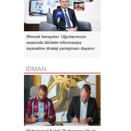
Əhməd İsmayılov: Uğurlarımızın
əsasında dövlətin informasiya
siyasətinə strateji yanaşması dayanır
İDMAN
Məhəmməd Salah “Trabzonspor”la iki