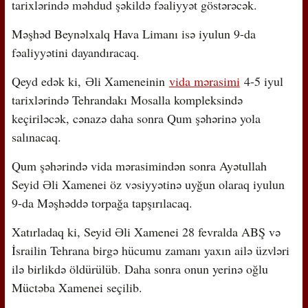
tarixlərində məhdud şəkildə fəaliyyət göstərəcək.
Məşhəd Beynəlxalq Hava Limanı isə iyulun 9-da
fəaliyyətini dayandıracaq.
Qeyd edək ki, Əli Xameneinin
vida mərasimi
4-5 iyul
tarixlərində Tehrandakı Mosalla kompleksində
keçiriləcək, cənazə daha sonra Qum şəhərinə yola
salınacaq.
Qum şəhərində vida mərasimindən sonra Ayətullah
Seyid Əli Xamenei öz vəsiyyətinə uyğun olaraq iyulun
9-da Məşhəddə torpağa tapşırılacaq.
Xatırladaq ki, Seyid Əli Xamenei 28 fevralda ABŞ və
İsrailin Tehrana birgə hücumu zamanı yaxın ailə üzvləri
ilə birlikdə öldürülüb. Daha sonra onun yerinə oğlu
Müctəba Xamenei seçilib.