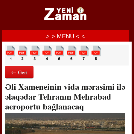
> > MENU < <
← Geri
Əli Xameneinin vida mərasimi ilə
əlaqədar Tehranın Mehrabad
aeroportu bağlanacaq