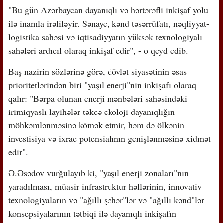
"Bu gün Azərbaycan dayanıqlı və hərtərəfli inkişaf yolu
ilə inamla irəliləyir. Sənaye, kənd təsərrüfatı, nəqliyyat-
logistika sahəsi və iqtisadiyyatın yüksək texnologiyalı
sahələri ardıcıl olaraq inkişaf edir", - o qeyd edib.
Baş nazirin sözlərinə görə, dövlət siyasətinin əsas
prioritetlərindən biri "yaşıl enerji"nin inkişafı olaraq
qalır: "Bərpa olunan enerji mənbələri sahəsindəki
irimiqyaslı layihələr təkcə ekoloji dayanıqlığın
möhkəmlənməsinə kömək etmir, həm də ölkənin
investisiya və ixrac potensialının genişlənməsinə xidmət
edir".
Ə.Əsədov vurğulayıb ki, "yaşıl enerji zonaları"nın
yaradılması, müasir infrastruktur həllərinin, innovativ
texnologiyaların və "ağıllı şəhər"lər və "ağıllı kənd"lər
konsepsiyalarının tətbiqi ilə dayanıqlı inkişafın