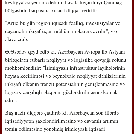
keyfiyyətcə yeni modelinin həyata keçirildiyi Qarabağ
bölgəsinin bərpasına xüsusi diqqət yetirilir.
"Artıq bu gün region iqtisadi fəallıq, investisiyalar və
dayanıqlı inkişaf üçün mühüm məkana çevrilir", - o
əlavə edib.
Ə.Əsədov qeyd edib ki, Azərbaycan Avropa ilə Asiyanı
birləşdirən etibarlı nəqliyyat və logistika qovşağı rolunu
möhkəmləndirir: "İrimiqyaslı infrastruktur layihələrinin
həyata keçirilməsi və beynəlxalq nəqliyyat dəhlizlərinin
inkişafı ölkənin tranzit potensialının genişlənməsinə və
logistik qarşılıqlı əlaqənin gücləndirilməsinə kömək
edir".
Baş nazir diqqətə çatdırıb ki, Azərbaycan son illərdə
iqtisadiyyatın şaxələndirilməsinə və davamlı artımın
təmin edilməsinə yönəlmiş irimiqyaslı iqtisadi