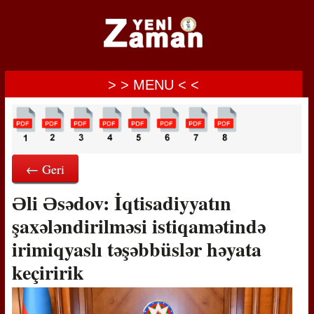
> > MENU < <
← Geri
Əli Əsədov: İqtisadiyyatın
şaxələndirilməsi istiqamətində
irimiqyaslı təşəbbüslər həyata
keçiririk