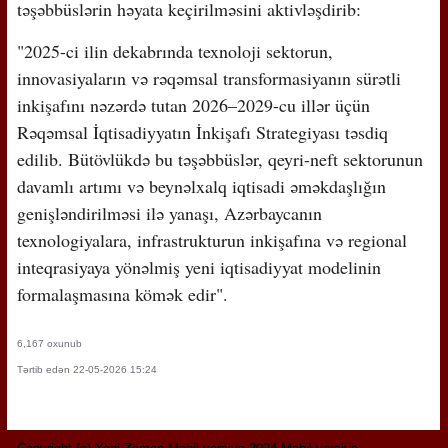
təşəbbüslərin həyata keçirilməsini aktivləşdirib:
"2025-ci ilin dekabrında texnoloji sektorun,
innovasiyaların və rəqəmsal transformasiyanın sürətli
inkişafını nəzərdə tutan 2026–2029-cu illər üçün
Rəqəmsal İqtisadiyyatın İnkişafı Strategiyası təsdiq
edilib. Bütövlükdə bu təşəbbüslər, qeyri-neft sektorunun
davamlı artımı və beynəlxalq iqtisadi əməkdaşlığın
genişləndirilməsi ilə yanaşı, Azərbaycanın
texnologiyalara, infrastrukturun inkişafına və regional
inteqrasiyaya yönəlmiş yeni iqtisadiyyat modelinin
formalaşmasına kömək edir".
6,167 oxunub
Tərtib edən 22-05-2026 15:24