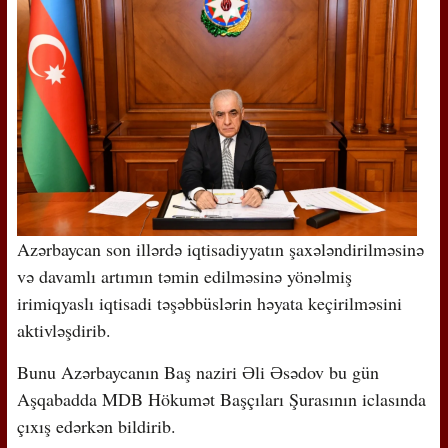
Azərbaycan son illərdə iqtisadiyyatın şaxələndirilməsinə
və davamlı artımın təmin edilməsinə yönəlmiş
irimiqyaslı iqtisadi təşəbbüslərin həyata keçirilməsini
aktivləşdirib.
Bunu Azərbaycanın Baş naziri Əli Əsədov bu gün
Aşqabadda MDB Hökumət Başçıları Şurasının iclasında
çıxış edərkən bildirib.