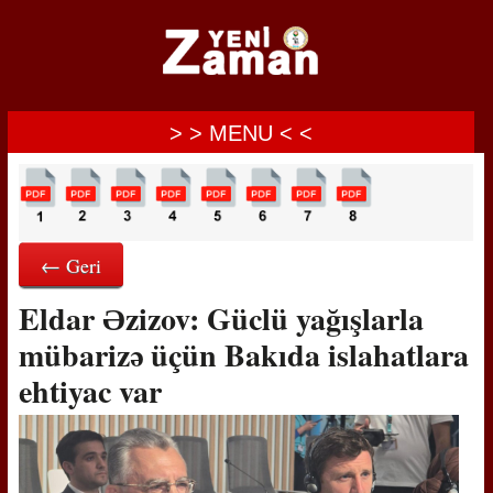
> > MENU < <
← Geri
Eldar Əzizov: Güclü yağışlarla
mübarizə üçün Bakıda islahatlara
ehtiyac var