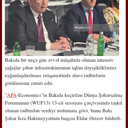
Bakıda bir neçə gün əvvəl müşahidə olunan intensiv
yağışlar şəhər infrastrukturunun iqlim dəyişikliklərinə
uyğunlaşdırılması istiqamətində əlavə tədbirlərin
görülməsini zəruri edir.
"
APA
-Economics"in Bakıda keçirilən Dünya Şəhərsalma
Forumunun (WUF13) 13-cü sessiyası çərçivəsində təşkil
olunan tədbirdən verdiyi məlumata görə, bunu Bakı
Şəhər İcra Hakimiyyətinin başçısı Eldar Əzizov bildirib.