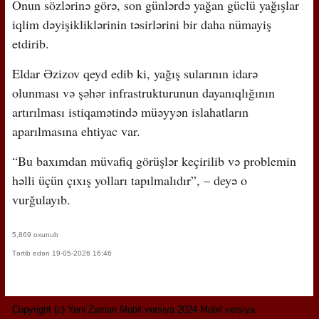
Onun sözlərinə görə, son günlərdə yağan güclü yağışlar
iqlim dəyişikliklərinin təsirlərini bir daha nümayiş
etdirib.
Eldar Əzizov qeyd edib ki, yağış sularının idarə
olunması və şəhər infrastrukturunun dayanıqlığının
artırılması istiqamətində müəyyən islahatların
aparılmasına ehtiyac var.
“Bu baxımdan müvafiq görüşlər keçirilib və problemin
həlli üçün çıxış yolları tapılmalıdır”, – deyə o
vurğulayıb.
5,869 oxunub
Tərtib edən 19-05-2026 16:46
Copyright (c) Yeni Zaman Mobil versiya 2024 Mobil versiya