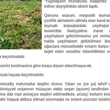
“Yaşıllıqların mühafizəsi haqqında
edilən dəyişiklikdə əksini tapıb.
Qanuna əsasən, məqsədli təyinat
çoxillik əkmələrin altında olan kənd tə
təyinatlı torpaqlardakı yaşıllıql
təsərrüfatı fəaliyyətinə mane 
yaşıllıqların götürülməsinə yol veril
halda yaşıllıqların götürülməsi (kə
ağaclara münasibətdə onların bərpa 
təşkil edən vəsaitlər ödənildikdən 
keçirilməlidir.
ilərinin kəsilməsinə görə bərpa dəyəri ödənilməyəcək.
aatı həyata keçirilməlidir.
l müvafiq məlumatlar təqdim olunur. Yalan və (və ya) təhrif
kimiyyəti orqanının müəyyən etdiyi orqan (qurum) tərəfindən
ə dair irad ərizəçiyə təqdim edilmədikdə, ərizəçi kolların kəs
ativ hüquqi aktlara istinad olunmaqla və onların pozulan tələblə