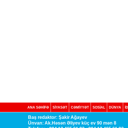
ANA SƏHİFƏ
SİYASƏT
CƏMİYYƏT
SOSIAL
DÜNYA
İ
Baş redaktor: Şakir Ağayev
Ünvan: Ak.Həsən Əliyev küç ev 90 mən 8