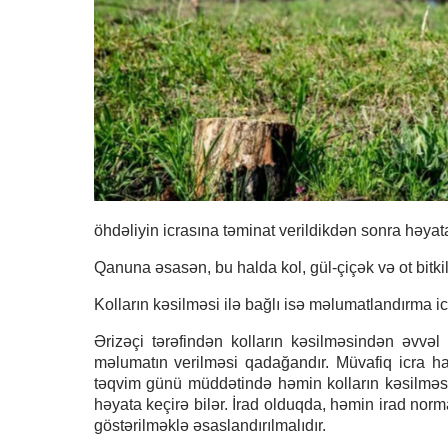
öhdəliyin icrasına təminat verildikdən sonra həyata 
Qanuna əsasən, bu halda kol, gül-çiçək və ot bitk
Kolların kəsilməsi ilə bağlı isə məlumatlandırma icr
Ərizəçi tərəfindən kolların kəsilməsindən əvvə
məlumatın verilməsi qadağandır. Müvafiq icra ha
təqvim günü müddətində həmin kolların kəsilməsin
həyata keçirə bilər. İrad olduqda, həmin irad norm
göstərilməklə əsaslandırılmalıdır.