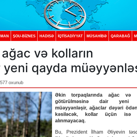
DMAN
ŞOU-BİZNES
HADISƏ
İQTISADIYYAT
MÜSAHİBƏ
QARABAĞ
M
 ağac və kolların
r yeni qayda müəyyənlə
,577 oxunub
Əkin torpaqlarında ağac və ko
götürülməsinə dair yeni 
müəyyənləşir, ağaclar dəyəri ödən
kəsiləcək, kollar üçün isə 
alınmayacaq.
Bu, Prezident İlham Əliyevin təsdi