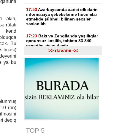
” qanuna
17:53
Azərbaycanda xarici ölkələrin
informasiya şəbəkələrinə hücumlar
ı əkin,
etməkdə şübhəli bilinən şəxslər
saxlanılıb
sərrüfatı
ar kənd
17:23
Bakı və Zəngilanda yaşıllıqlar
olduqda
qanunsuz kəsilib, təbiətə 83 840
əcək. Bu
manatlıq ziyan dəyib
silməsi)
>> davamı <<
dəyərini
17:09
Bakıda estetik əməliyyatdan
və ya bu
sonra pasiyentin ölüm faktı üzrə
araşdırma başlayıb
17:03
Lənkəranda təqaüdçüləri
aldadan şəxs saxlanılıb
16:39
Səfərbərlik Xidmətinin
rüşvətlə bağlı həbs olunan 3
 olunmuş
əməkdaşının məhkəməsi başlayır
 10 (on)
ilməsini
16:26
Bəzi yerlərdə külək
ri dəqiq
güclənəcək -
XƏBƏRDARLIQ
TOP 5