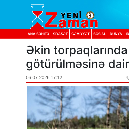
ANA SƏHİFƏ
SİYASƏT
CƏMİYYƏT
SOSIAL
DÜNYA
İ
Əkin torpaqlarında
götürülməsinə dai
06-07-2026 17:12
4