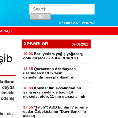
07 / 08 / 2026 19:07:41
ARAQLI
XƏBƏRLƏR
07-08-2026
19:03
Bəzi yerlərə yağış yağacaq,
şib
dolu düşəcək - XƏBƏRDARLIQ
18:15
Qazaxıstan Azərbaycan
üzərindən neft ixracını
genişləndirməyi planlaşdırır
lların
qayda
18:03
Komitə: İlin əvvəlindən bu
yana erkən evliliklə bağlı 14
ilməklə
müraciət olub, 11-nin qarşısı alınıb
ödəniş
17:55
"Fitch": ABB bu ilin IV rübünə
qədər Özbəkistanın "Davr Bank"ını
qlədiyi
alacaq