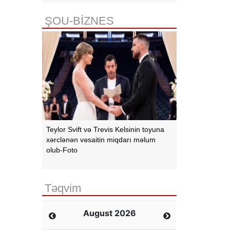
ŞOU-BİZNES
Teylor Svift və Trevis Kelsinin toyuna
xərclənən vəsaitin miqdarı məlum
olub-Foto
Təqvim
August 2026