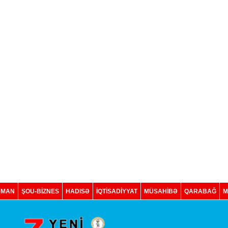
DMAN
ŞOU-BİZNES
HADISƏ
İQTISADIYYAT
MÜSAHİBƏ
QARABAĞ
M