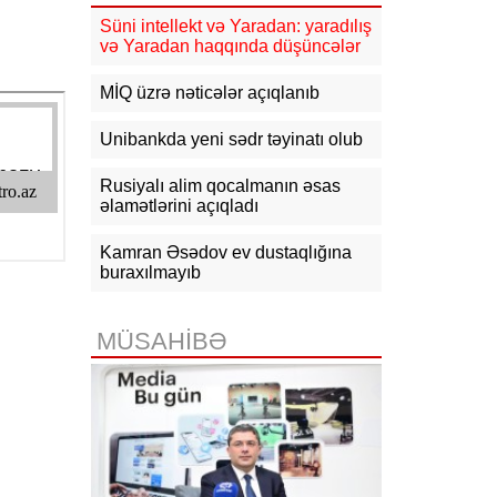
16:10
Jurnalistika ixtisası üzrə
qabiliyyət imtahanının nəticələri
Süni intellekt və Yaradan: yaradılış
açıqlanıb
və Yaradan haqqında düşüncələr
15:50
Ədliyyə naziri Lerik rayonunda
MİQ üzrə nəticələr açıqlanıb
vətəndaşları qəbul edib
Unibankda yeni sədr təyinatı olub
15:24
Bakının mərkəzində 3
obyektdə və evdə yanğın
Rusiyalı alim qocalmanın əsas
söndürülüb, 2 nəfər tüstüdən
zəhərlənib
əlamətlərini açıqladı
15:02
Ukrayna aqrar sektora yardım
Kamran Əsədov ev dustaqlığına
üçün Aİ-dən 220 milyon avro istəyir
buraxılmayıb
14:50
Türkiyə, Səudiyyə Ərəbistanı
və Pakistan Məkkə Sazişini
MÜSAHİBƏ
imzalayıb: Üzvlərdən birinə hücum
hamısına hücum sayılacaq