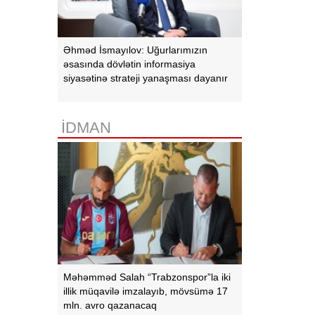
Əhməd İsmayılov: Uğurlarımızın
əsasında dövlətin informasiya
siyasətinə strateji yanaşması dayanır
İDMAN
Məhəmməd Salah “Trabzonspor”la iki
illik müqavilə imzalayıb, mövsümə 17
mln. avro qazanacaq