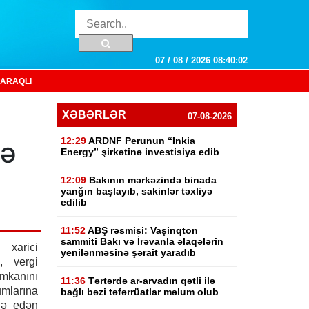
07 / 08 / 2026 08:40:03
ARAQLI
i
XƏBƏRLƏR
07-08-2026
12:29
ARDNF Perunun “Inkia
lə
Energy” şirkətinə investisiya edib
12:09
Bakının mərkəzində binada
yanğın başlayıb, sakinlər təxliyə
edilib
11:52
ABŞ rəsmisi: Vaşinqton
sammiti Bakı və İrəvanla əlaqələrin
 xarici
yenilənməsinə şərait yaradıb
, vergi
mkanını
11:36
Tərtərdə ar-arvadın qətli ilə
mlarına
bağlı bəzi təfərrüatlar məlum olub
də edən