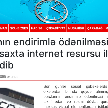
DMAN
ŞOU-BİZNES
HADISƏ
İQTISADIYYAT
MÜSAHİBƏ
QARABAĞ
M
nın endirimlə ödənilməs
 saxta internet resursu i
dib
,095 oxunub
Son günlər sosial şəbəkələrdə
ölkələrdən birində qeydə alınmış
borclarının endirimlə ödənilməsi i
təklif edən və rəsmi dövlət quru
məxsus vizual elementlərdən istifa