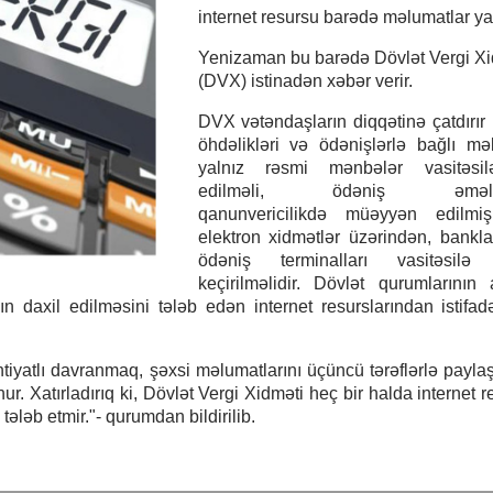
internet resursu barədə məlumatlar yay
Yenizaman bu barədə Dövlət Vergi X
(DVX) istinadən xəbər verir.
DVX vətəndaşların diqqətinə çatdırır k
öhdəlikləri və ödənişlərlə bağlı mə
yalnız rəsmi mənbələr vasitəsi
edilməli, ödəniş əməliyy
qanunvericilikdə müəyyən edilmi
elektron xidmətlər üzərindən, bankl
ödəniş terminalları vasitəsilə
keçirilməlidir. Dövlət qurumlarının
ın daxil edilməsini tələb edən internet resurslarından istifa
htiyatlı davranmaq, şəxsi məlumatlarını üçüncü tərəflərlə pay
. Xatırladırıq ki, Dövlət Vergi Xidməti heç bir halda internet re
ələb etmir."- qurumdan bildirilib.