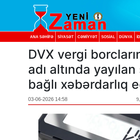
ANA SƏHİFƏ
SİYASƏT
CƏMİYYƏT
SOSIAL
DÜNYA
İ
DVX vergi borcları
adı altında yayılan
bağlı xəbərdarlıq e
03-06-2026 14:58
9