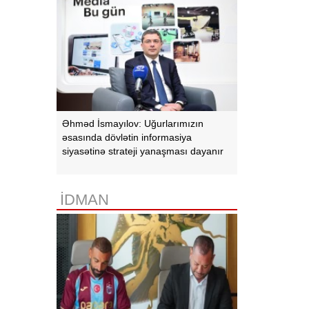
Əhməd İsmayılov: Uğurlarımızın
əsasında dövlətin informasiya
siyasətinə strateji yanaşması dayanır
İDMAN