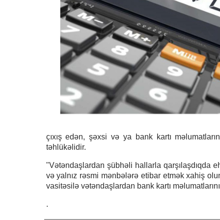
çıxış edən, şəxsi və ya bank kartı məlumatların
təhlükəlidir.
"Vətəndaşlardan şübhəli hallarla qarşılaşdıqda e
və yalnız rəsmi mənbələrə etibar etmək xahiş olunur
vasitəsilə vətəndaşlardan bank kartı məlumatlarını t
.