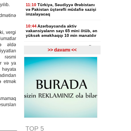
ılıb.
11:10
Türkiyə, Səudiyyə Ərəbistanı
və Pakistan üçtərəfli müdafiə sazişi
imzalayacaq
idmətinə
10:44
Azərbaycanda aktiv
vakansiyaların sayı 65 mini ötüb, ən
i, vergi
yüksək əməkhaqqı 10 min manatdır
lumatlar
lə əldə
10:23
Paşinyan: Ermənistanın Aİİ-yə
>> davamı <<
atları
alternativ olaraq Aİ üzvlüyü variantı
ş rəsmi
hazırda mövcud deyil
ar və ya
09:57
İndiyə qədər 7 mindən çox
 həyata
şəxs kolleclərə qəbul üzrə ixtisas
 adından
seçimində iştirak edib
də etmək
09:43
Rusiyadan Ermənistana
Azərbaycandan keçməklə 8 vaqon
laşmamaq
buğda, 10 vaqon daş kömür
göndəriləcək
sursları
09:35
Tramp: “Patriot” raketləri
Ukraynadan çox ABŞ-a lazımdır
TOP 5