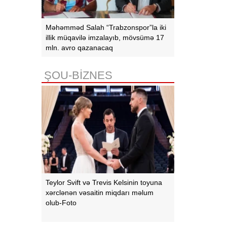
Məhəmməd Salah “Trabzonspor”la iki
illik müqavilə imzalayıb, mövsümə 17
mln. avro qazanacaq
ŞOU-BİZNES
Teylor Svift və Trevis Kelsinin toyuna
xərclənən vəsaitin miqdarı məlum
olub-Foto