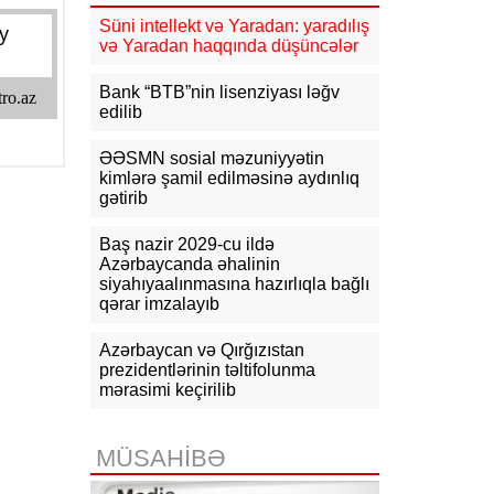
09:21
ABŞ kəşfiyyatı Rusiya–NATO
müharibəsi ilə bağlı yeni
Süni intellekt və Yaradan: yaradılış
proqnozunu açıqlayıb
və Yaradan haqqında düşüncələr
09:10
Qalibaf: ABŞ-nin İrana
Bank “BTB”nin lisenziyası ləğv
genişmiqyaslı hücumu gözlənilir
edilib
08:57
Pezeşkian: ABŞ İranın tətbiq
ƏƏSMN sosial məzuniyyətin
edilən təzyiqlər nəticəsində süqut
kimlərə şamil edilməsinə aydınlıq
edəcəyini düşünürdü
gətirib
06-08-2026
Baş nazir 2029-cu ildə
Azərbaycanda əhalinin
19:10
Məhəmməd Salah
siyahıyaalınmasına hazırlıqla bağlı
“Trabzonspor”la iki illik müqavilə
qərar imzalayıb
imzalayıb, mövsümə 17 mln. avro
qazanacaq
Azərbaycan və Qırğızıstan
prezidentlərinin təltifolunma
19:03
Rubinyan Matviyenkoya ixrac
mərasimi keçirilib
məhdudiyyətlərindən narahatlığını
çatdırıb
MÜSAHİBƏ