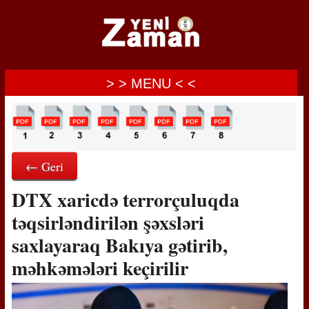
> > MENU < <
← Geri
DTX xaricdə terrorçuluqda
təqsirləndirilən şəxsləri
saxlayaraq Bakıya gətirib,
məhkəmələri keçirilir