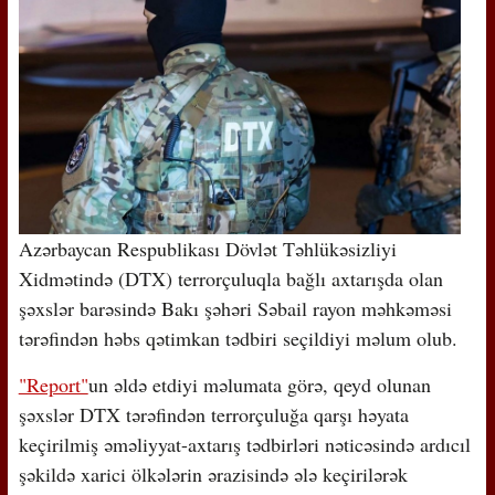
Azərbaycan Respublikası Dövlət Təhlükəsizliyi
Xidmətində (DTX) terrorçuluqla bağlı axtarışda olan
şəxslər barəsində Bakı şəhəri Səbail rayon məhkəməsi
tərəfindən həbs qətimkan tədbiri seçildiyi məlum olub.
"Report"
un əldə etdiyi məlumata görə, qeyd olunan
şəxslər DTX tərəfindən terrorçuluğa qarşı həyata
keçirilmiş əməliyyat-axtarış tədbirləri nəticəsində ardıcıl
şəkildə xarici ölkələrin ərazisində ələ keçirilərək