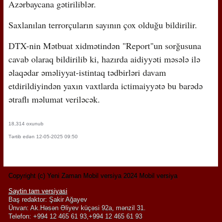
Azərbaycana gətiriliblər.
Saxlanılan terrorçuların sayının çox olduğu bildirilir.
DTX-nin Mətbuat xidmətindən "Report"un sorğusuna
cavab olaraq bildirilib ki, hazırda aidiyyəti məsələ ilə
əlaqədar əməliyyat-istintaq tədbirləri davam
etdirildiyindən yaxın vaxtlarda ictimaiyyətə bu barədə
ətraflı məlumat veriləcək.
18,314 oxunub
Tərtib edən 12-05-2025 09:50
Copyright (c) Yeni Zaman Mobil versiya 2024 Mobil versiya
Saytin tam versiyasi
Baş redaktor: Şakir Ağayev
Ünvan: Ak.Həsən Əliyev küçəsi 92a, mənzil 31.
Telefon: +994 12 465 61 93,+994 12 465 61 93