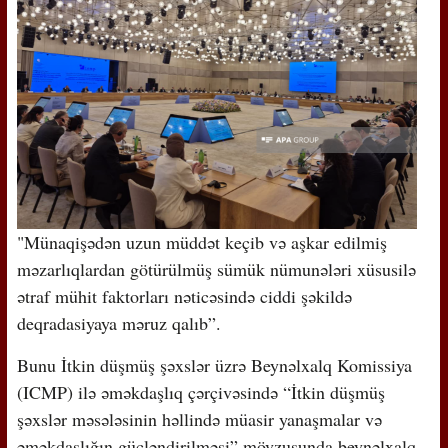
"Münaqişədən uzun müddət keçib və aşkar edilmiş
məzarlıqlardan götürülmüş sümük nümunələri xüsusilə
ətraf mühit faktorları nəticəsində ciddi şəkildə
deqradasiyaya məruz qalıb”.
Bunu İtkin düşmüş şəxslər üzrə Beynəlxalq Komissiya
(ICMP) ilə əməkdaşlıq çərçivəsində “İtkin düşmüş
şəxslər məsələsinin həllində müasir yanaşmalar və
əməkdaşlığın gücləndirilməsi” mövzusunda beynəlxalq