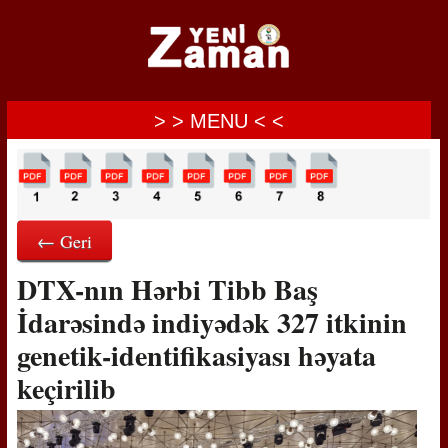
> > MENU < <
← Geri
DTX-nın Hərbi Tibb Baş
İdarəsində indiyədək 327 itkinin
genetik-identifikasiyası həyata
keçirilib