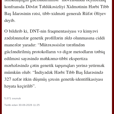
konfransda Dövlət Təhlükəsizliyi Xidmətinin Hərbi Tibb
Baş İdarəsinin rəisi, tibb-xidməti generalı Rüfət Əliyev
deyib.
O bildirib ki, DNT-nin fraqmentasiyası və kimyəvi
zədələnmələr genetik profillərin əldə olunmasına ciddi
maneələr yaradır: “Mütəxəssislər tərəfindən
gücləndirilmiş protokolların və digər metodların tətbiq
edilməsi sayəsində məhkəmə-tibbi ekspertiza
mərhələsində çətin genetik tapşırıqları yerinə yetirmək
mümkün olub: “İndiyədək Hərbi Tibb Baş İdarəsində
327 nəfər itkin düşmüş şəxsin genetik-identifikasiyası
həyata keçirilib”.
5,071 oxunub
Tərtib edən 30-06-2026 11:25